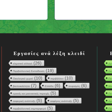
Εργασίες ανά λέξη κλειδί
(26)
κλιματική αλλαγή
Δρ
(19)
Περιβαλλοντική Εκπαίδευση
Σκ
(10)
(10)
Οικολογικό χωριό
περιβάλλον
Πα
(7)
(6)
(6)
βιοποικιλότητα
Ελλάδα
τουρισμός
Μα
(5)
ορεινές και μειονεκτικές περιοχές
Πα
(5)
(5)
αειφορική ανάπτυξη
αειφόρος ανάπτυξη
Αρ
(5)
περιβαλλοντική συμπεριφορά
Πα