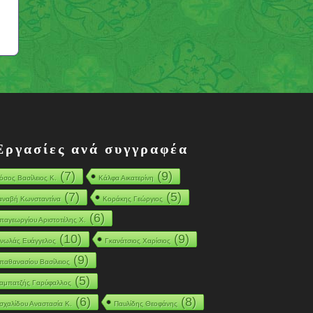
Εργασίες ανά συγγραφέα
(7)
(9)
όσος Βασίλειος Κ.
Κάλφα Αικατερίνη
(7)
(5)
αναβή Κωνσταντίνα
Κοράκης Γεώργιος
(6)
παγεωργίου Αριστοτέλης Χ.
(10)
(9)
νωλάς Ευάγγελος
Γκανάτσιος Χαρίσιος
(9)
παθανασίου Βασίλειος
(5)
αμπατζής Γαρύφαλλος
(6)
(8)
σχαλίδου Αναστασία Κ.
Παυλίδης Θεοφάνης