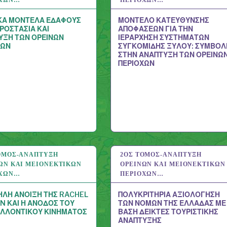
ΚΑ ΜΟΝΤΕΛΑ ΕΔΑΦΟΥΣ
ΜΟΝΤΕΛΟ ΚΑΤΕΥΘΥΝΣΗΣ
ΡΟΣΤΑΣΙΑ ΚΑΙ
ΑΠΟΦΑΣΕΩΝ ΓΙΑ ΤΗΝ
ΥΞΗ ΤΩΝ ΟΡΕΙΝΩΝ
ΙΕΡΑΡΧΗΣΗ ΣΥΣΤΗΜΑΤΩΝ
ΧΩΝ
ΣΥΓΚΟΜΙΔΗΣ ΞΥΛΟΥ: ΣΥΜΒΟΛ
ΣΤΗΝ ΑΝΑΠΤΥΞΗ ΤΩΝ ΟΡΕΙΝΩ
ΠΕΡΙΟΧΩΝ
ΌΜΟΣ-ΑΝΆΠΤΥΞΗ
 2020
2ΟΣ ΤΌΜΟΣ-ΑΝΆΠΤΥΞΗ
11 ΑΥΓ 2020
ΏΝ ΚΑΙ ΜΕΙΟΝΕΚΤΙΚΏΝ
ΟΡΕΙΝΏΝ ΚΑΙ ΜΕΙΟΝΕΚΤΙΚΏΝ
ΟΧΏΝ…
ΠΕΡΙΟΧΏΝ…
ΗΛΗ ΑΝΟΙΞΗ ΤΗΣ RACHEL
ΠΟΛΥΚΡΙΤΗΡΙΑ ΑΞΙΟΛΟΓΗΣΗ
N ΚΑΙ Η ΑΝΟΔΟΣ ΤΟΥ
ΤΩΝ ΝΟΜΩΝ ΤΗΣ ΕΛΛΑΔΑΣ ΜΕ
ΑΛΛΟΝΤΙΚΟΥ ΚΙΝΗΜΑΤΟΣ
ΒΑΣΗ ΔΕΙΚΤΕΣ ΤΟΥΡΙΣΤΙΚΗΣ
ΑΝΑΠΤΥΞΗΣ