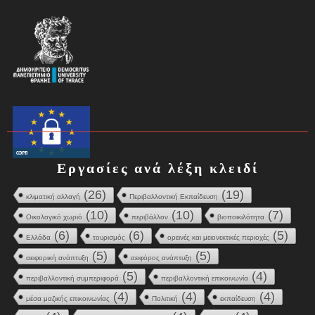
Εργασίες ανά λέξη κλειδί
(26)
(19)
κλιματική αλλαγή
Περιβαλλοντική Εκπαίδευση
(10)
(10)
(7)
Οικολογικό χωριό
περιβάλλον
βιοποικιλότητα
(6)
(6)
(5)
Ελλάδα
τουρισμός
ορεινές και μειονεκτικές περιοχές
(5)
(5)
αειφορική ανάπτυξη
αειφόρος ανάπτυξη
(5)
(4)
περιβαλλοντική συμπεριφορά
περιβαλλοντική επικοινωνία
(4)
(4)
(4)
μέσα μαζικής επικοινωνίας
Πολιτική
εκπαίδευση