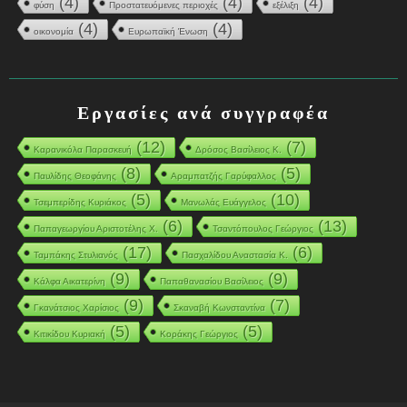
(4)
(4)
(4)
φύση
Προστατευόμενες περιοχές
εξέλιξη
(4)
(4)
οικονομία
Ευρωπαϊκή Ένωση
Εργασίες ανά συγγραφέα
(12)
(7)
Καρανικόλα Παρασκευή
Δρόσος Βασίλειος Κ.
(8)
(5)
Παυλίδης Θεοφάνης
Αραμπατζής Γαρύφαλλος
(5)
(10)
Τσεμπερίδης Κυριάκος
Μανωλάς Ευάγγελος
(6)
(13)
Παπαγεωργίου Αριστοτέλης Χ.
Τσαντόπουλος Γεώργιος
(17)
(6)
Ταμπάκης Στυλιανός
Πασχαλίδου Αναστασία Κ.
(9)
(9)
Κάλφα Αικατερίνη
Παπαθανασίου Βασίλειος
(9)
(7)
Γκανάτσιος Χαρίσιος
Σκαναβή Κωνσταντίνα
(5)
(5)
Κιτικίδου Κυριακή
Κοράκης Γεώργιος