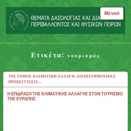
Μεταπηδήστε
στο
Μενού
περιεχόμενο
Θέματα Δασολογίας και
Διαχείρισης Περιβάλλοντος
Ετικέτα:
και Φυσικών Πόρων
τουρισμός
7ΟΣ ΤΌΜΟΣ-ΚΛΙΜΑΤΙΚΉ ΑΛΛΑΓΉ: ΔΙΕΠΙΣΤΗΜΟΝΙΚΈΣ
23 ΑΥΓ 2020
ΠΡΟΣΕΓΓΊΣΕΙΣ…
Η ΕΠΙΔΡΑΣΗ ΤΗΣ ΚΛΙΜΑΤΙΚΗΣ ΑΛΛΑΓΗΣ ΣΤΟΝ ΤΟΥΡΙΣΜΟ
ΤΗΣ ΕΥΡΩΠΗΣ