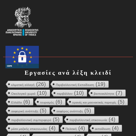
Εργασίες ανά λέξη κλειδί
(26)
(19)
κλιματική αλλαγή
Περιβαλλοντική Εκπαίδευση
(10)
(10)
(7)
Οικολογικό χωριό
περιβάλλον
βιοποικιλότητα
(6)
(6)
(5)
Ελλάδα
τουρισμός
ορεινές και μειονεκτικές περιοχές
(5)
(5)
αειφορική ανάπτυξη
αειφόρος ανάπτυξη
(5)
(4)
περιβαλλοντική συμπεριφορά
περιβαλλοντική επικοινωνία
(4)
(4)
(4)
μέσα μαζικής επικοινωνίας
Πολιτική
εκπαίδευση