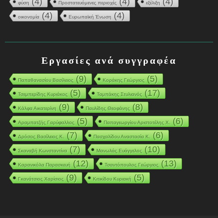
(4)
(4)
(4)
φύση
Προστατευόμενες περιοχές
εξέλιξη
(4)
(4)
οικονομία
Ευρωπαϊκή Ένωση
Εργασίες ανά συγγραφέα
(9)
(5)
Παπαθανασίου Βασίλειος
Κοράκης Γεώργιος
(5)
(17)
Τσεμπερίδης Κυριάκος
Ταμπάκης Στυλιανός
(9)
(8)
Κάλφα Αικατερίνη
Παυλίδης Θεοφάνης
(5)
(6)
Αραμπατζής Γαρύφαλλος
Παπαγεωργίου Αριστοτέλης Χ.
(7)
(6)
Δρόσος Βασίλειος Κ.
Πασχαλίδου Αναστασία Κ.
(7)
(10)
Σκαναβή Κωνσταντίνα
Μανωλάς Ευάγγελος
(12)
(13)
Καρανικόλα Παρασκευή
Τσαντόπουλος Γεώργιος
(9)
(5)
Γκανάτσιος Χαρίσιος
Κιτικίδου Κυριακή