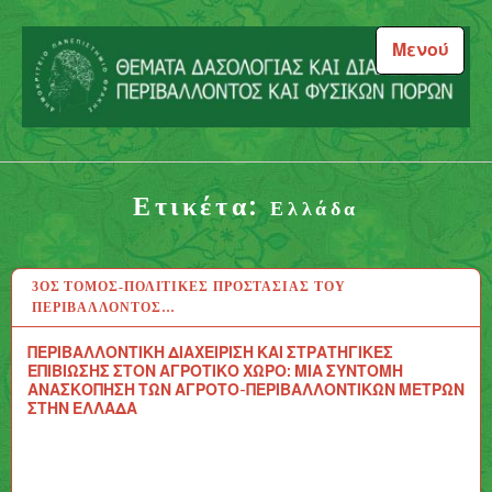
Μεταπηδήστε
στο
Μενού
περιεχόμενο
Θέματα Δασολογίας και
Διαχείρισης Περιβάλλοντος
Ετικέτα:
και Φυσικών Πόρων
Ελλάδα
3ΟΣ ΤΌΜΟΣ-ΠΟΛΙΤΙΚΈΣ ΠΡΟΣΤΑΣΊΑΣ ΤΟΥ
13 ΑΥΓ 2020
ΠΕΡΙΒΆΛΛΟΝΤΟΣ…
ΠΕΡΙΒΑΛΛΟΝΤΙΚΗ ΔΙΑΧΕΙΡΙΣΗ ΚΑΙ ΣΤΡΑΤΗΓΙΚΕΣ
ΕΠΙΒΙΩΣΗΣ ΣΤΟΝ ΑΓΡΟΤΙΚΟ ΧΩΡΟ: ΜΙΑ ΣΥΝΤΟΜΗ
ΑΝΑΣΚΟΠΗΣΗ ΤΩΝ ΑΓΡΟΤΟ-ΠΕΡΙΒΑΛΛΟΝΤΙΚΩΝ ΜΕΤΡΩΝ
ΣΤΗΝ ΕΛΛΑΔΑ