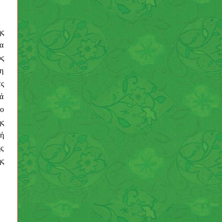
ής
ια
υς
μη
ές
κά
λο
ης
ή
ής
ς