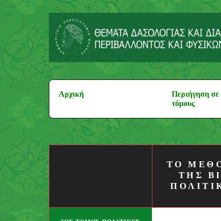
Μεταπηδήστε
στο
περιεχόμενο
Αναζήτηση
Αρχική
Περιήγηση σε 
για:
τόμους
ΤΟ ΜΕΘ
ΤΗΣ Β
ΠΟΛΙΤΙ