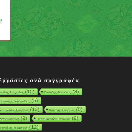
 3
Εργασίες ανά συγγραφέα
(10)
(8)
νωλάς Ευάγγελος
Παυλίδης Θεοφάνης
(5)
αμπατζής Γαρύφαλλος
(13)
(5)
αντόπουλος Γεώργιος
Κοράκης Γεώργιος
(9)
(9)
λφα Αικατερίνη
Παπαθανασίου Βασίλειος
(12)
ρανικόλα Παρασκευή