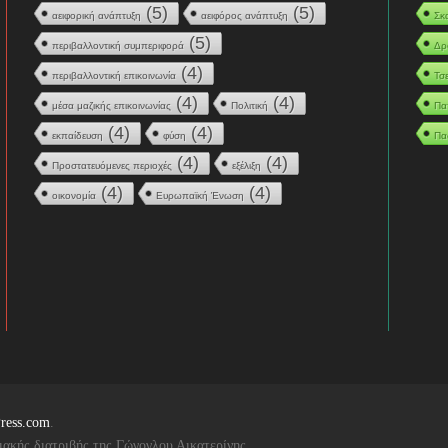
(5)
(5)
αειφορική ανάπτυξη
αειφόρος ανάπτυξη
Σκ
(5)
περιβαλλοντική συμπεριφορά
Δρ
(4)
περιβαλλοντική επικοινωνία
Τσ
(4)
(4)
μέσα μαζικής επικοινωνίας
Πολιτική
Πα
(4)
(4)
εκπαίδευση
φύση
Πα
(4)
(4)
Προστατευόμενες περιοχές
εξέλιξη
(4)
(4)
οικονομία
Ευρωπαϊκή Ένωση
ress.com
.
ιακής διατριβής της Γώγογλου Αικατερίνης