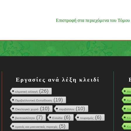
Επιστροφή στα περιεχόμενα του Τόμου
Εργασίες ανά λέξη κλειδί
(26)
κλιματική αλλαγή
Μα
(19)
Περιβαλλοντική Εκπαίδευση
Αρ
(10)
(10)
Οικολογικό χωριό
περιβάλλον
Τσ
(7)
(6)
(6)
βιοποικιλότητα
Ελλάδα
τουρισμός
Κά
(5)
ορεινές και μειονεκτικές περιοχές
Κα