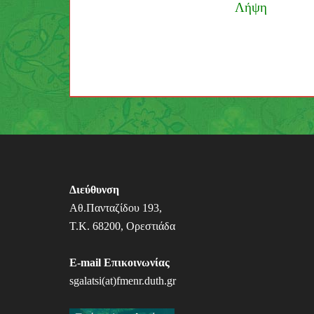
Λήψη
Π
λ
ο
ή
Διεύθυνση
γ
Αθ.Πανταζίδου 193,
η
Τ.Κ. 68200, Ορεστιάδα
σ
η
E-mail Επικοινωνίας
sgalatsi(at)fmenr.duth.gr
ά