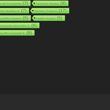
(7)
(9)
αναβή Κωνσταντίνα
Γκανάτσιος Χαρίσιος
(7)
(17)
όσος Βασίλειος Κ.
Ταμπάκης Στυλιανός
(5)
(5)
εμπερίδης Κυριάκος
Κιτικίδου Κυριακή
(6)
παγεωργίου Αριστοτέλης Χ.
(6)
σχαλίδου Αναστασία Κ.