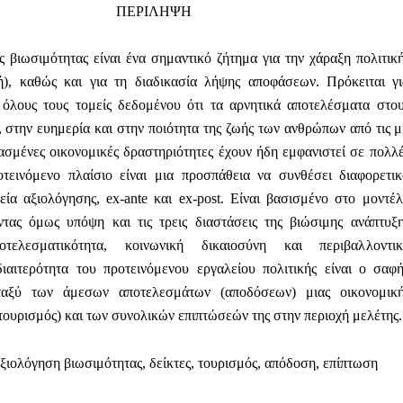
ΠΕΡΙΛΗΨΗ
 βιωσιμότητας είναι ένα σημαντικό ζήτημα για την χάραξη πολιτικ
ή), καθώς και για τη διαδικασία λήψης αποφάσεων. Πρόκειται γ
 όλους τους τομείς δεδομένου ότι τα αρνητικά αποτελέσματα στο
 στην ευημερία και στην ποιότητα της ζωής των ανθρώπων από τις 
ασμένες οικονομικές δραστηριότητες έχουν ήδη εμφανιστεί σε πολλ
οτεινόμενο πλαίσιο είναι μια προσπάθεια να συνθέσει διαφορετι
εία αξιολόγησης, ex-ante και ex-post. Είναι βασισμένο στο μοντέ
ας όμως υπόψη και τις τρεις διαστάσεις της βιώσιμης ανάπτυξ
οτελεσματικότητα, κοινωνική δικαιοσύνη και περιβαλλοντικ
διαιτερότητα του προτεινόμενου εργαλείου πολιτικής είναι ο σαφ
ταξύ των άμεσων αποτελεσμάτων (αποδόσεων) μιας οικονομική
τουρισμός) και των συνολικών επιπτώσεών της στην περιοχή μελέτης.
Αξιολόγηση βιωσιμότητας, δείκτες, τουρισμός, απόδοση, επίπτωση