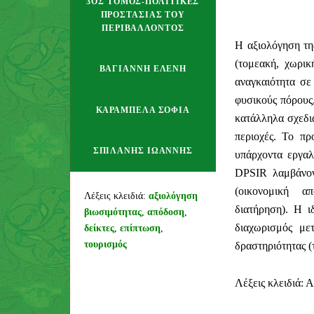
3ΟΣ ΤΌΜΟΣ-ΠΟΛΙΤΙΚΈΣ
ΠΡΟΣΤΑΣΊΑΣ ΤΟΥ
ΠΕΡΙΒΆΛΛΟΝΤΟΣ
Η αξιολόγηση της
(τομεακή, χωρικ
ΒΑΓΙΆΝΝΗ ΕΛΈΝΗ
αναγκαιότητα σε
φυσικούς πόρους,
ΚΑΡΆΜΠΕΛΑ ΣΟΦΊΑ
κατάλληλα σχεδι
περιοχές. Το πρ
ΣΠΙΛΆΝΗΣ ΙΩΆΝΝΗΣ
υπάρχοντα εργαλ
DPSIR λαμβάνοντ
(οικονομική απ
Συγγραφέας
Λέξεις κλειδιά:
αξιολόγηση
διατήρηση). Η ι
βιωσιμότητας
,
απόδοση
,
διαχωρισμός με
δείκτες
,
επίπτωση
,
τουρισμός
δραστηριότητας (
Λέξεις κλειδιά: 