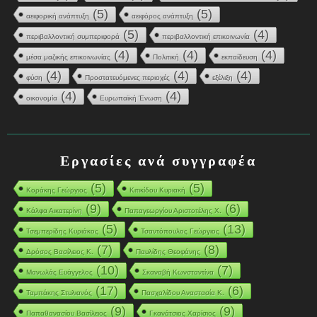
(5)
(5)
αειφορική ανάπτυξη
αειφόρος ανάπτυξη
(5)
(4)
περιβαλλοντική συμπεριφορά
περιβαλλοντική επικοινωνία
(4)
(4)
(4)
μέσα μαζικής επικοινωνίας
Πολιτική
εκπαίδευση
(4)
(4)
(4)
φύση
Προστατευόμενες περιοχές
εξέλιξη
(4)
(4)
οικονομία
Ευρωπαϊκή Ένωση
Εργασίες ανά συγγραφέα
(5)
(5)
Κοράκης Γεώργιος
Κιτικίδου Κυριακή
(9)
(6)
Κάλφα Αικατερίνη
Παπαγεωργίου Αριστοτέλης Χ.
(5)
(13)
Τσεμπερίδης Κυριάκος
Τσαντόπουλος Γεώργιος
(7)
(8)
Δρόσος Βασίλειος Κ.
Παυλίδης Θεοφάνης
(10)
(7)
Μανωλάς Ευάγγελος
Σκαναβή Κωνσταντίνα
(17)
(6)
Ταμπάκης Στυλιανός
Πασχαλίδου Αναστασία Κ.
(9)
(9)
Παπαθανασίου Βασίλειος
Γκανάτσιος Χαρίσιος