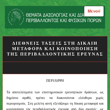
Μεταπηδήστε
στο
Μενού
περιεχόμενο
Θέματα Δασολογίας και
Διαχείρισης Περιβάλλοντος
ΔΙΕΘΝΕΙΣ ΤΑΣΕΙΣ ΣΤΗ ΔΙΚΑΙΗ
και Φυσικών Πόρων
ΜΕΤΑΦΟΡΑ ΚΑΙ ΚΟΙΝΟΠΟΙΗΣΗ
ΤΗΣ ΠΕΡΙΒΑΛΛΟΝΤΙΚΗΣ ΕΡΕΥΝΑΣ
ΠΕΡΙΛΗΨΗ
Τα αποτελέσματα των επιστημονικών ερευνητικών δράσεων, ως
δημόσιο αγαθό, πρέπει να διακινούνται ελέυθερα χωρίς
περιορισμούς. Στη μελέτη αυτή εξετάζουμε τη δίκαιη μεταφορά και
κοινοποίηση της περιβαλλοντικής έρευνας από δύο σκοπιές: ως