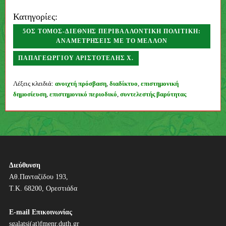
Κατηγορίες:
5ΟΣ ΤΌΜΟΣ-ΔΙΕΘΝΉΣ ΠΕΡΙΒΑΛΛΟΝΤΙΚΉ ΠΟΛΙΤΙΚΉ:
ΑΝΑΜΕΤΡΉΣΕΙΣ ΜΕ ΤΟ ΜΈΛΛΟΝ
ΠΑΠΑΓΕΩΡΓΊΟΥ ΑΡΙΣΤΟΤΈΛΗΣ Χ.
Συγγραφέας
Λέξεις κλειδιά:
ανοιχτή πρόσβαση
,
διαδίκτυο
,
επιστημονική
δημοσίευση
,
επιστημονικό περιοδικό
,
συντελεστής βαρύτητας
Π
λ
ο
ή
Διεύθυνση
Αθ.Πανταζίδου 193,
γ
Τ.Κ. 68200, Ορεστιάδα
η
E-mail Επικοινωνίας
σ
sgalatsi(at)fmenr.duth.gr