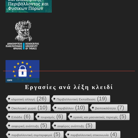
Εργασίες ανά λέξη κλειδί
(26)
(19)
κλιματική αλλαγή
Περιβαλλοντική Εκπαίδευση
(10)
(10)
(7)
Οικολογικό χωριό
περιβάλλον
βιοποικιλότητα
(6)
(6)
(5)
Ελλάδα
τουρισμός
ορεινές και μειονεκτικές περιοχές
(5)
(5)
αειφορική ανάπτυξη
αειφόρος ανάπτυξη
(5)
(4)
περιβαλλοντική συμπεριφορά
περιβαλλοντική επικοινωνία