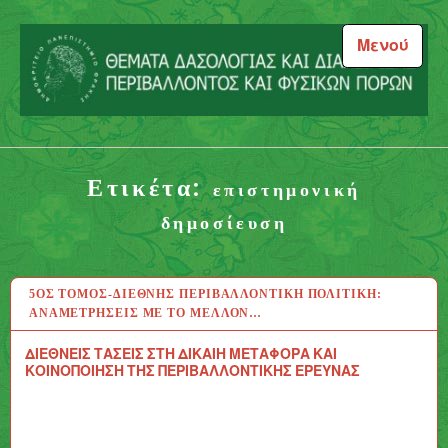
Μεταπηδήστε
στο
Μενού
περιεχόμενο
Θέματα Δασολογίας και
Διαχείρισης Περιβάλλοντος
Ετικέτα:
και Φυσικών Πόρων
επιστημονική
δημοσίευση
5ΟΣ ΤΌΜΟΣ-ΔΙΕΘΝΉΣ ΠΕΡΙΒΑΛΛΟΝΤΙΚΉ ΠΟΛΙΤΙΚΉ:
17 ΑΥΓ 2020
ΑΝΑΜΕΤΡΉΣΕΙΣ ΜΕ ΤΟ ΜΈΛΛΟΝ…
ΔΙΕΘΝΕΙΣ ΤΑΣΕΙΣ ΣΤΗ ΔΙΚΑΙΗ ΜΕΤΑΦΟΡΑ ΚΑΙ
ΚΟΙΝΟΠΟΙΗΣΗ ΤΗΣ ΠΕΡΙΒΑΛΛΟΝΤΙΚΗΣ ΕΡΕΥΝΑΣ