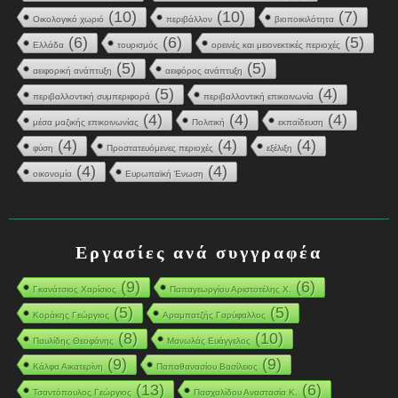
(10)
(10)
(7)
Οικολογικό χωριό
περιβάλλον
βιοποικιλότητα
(6)
(6)
(5)
Ελλάδα
τουρισμός
ορεινές και μειονεκτικές περιοχές
(5)
(5)
αειφορική ανάπτυξη
αειφόρος ανάπτυξη
(5)
(4)
περιβαλλοντική συμπεριφορά
περιβαλλοντική επικοινωνία
(4)
(4)
(4)
μέσα μαζικής επικοινωνίας
Πολιτική
εκπαίδευση
(4)
(4)
(4)
φύση
Προστατευόμενες περιοχές
εξέλιξη
(4)
(4)
οικονομία
Ευρωπαϊκή Ένωση
Εργασίες ανά συγγραφέα
(9)
(6)
Γκανάτσιος Χαρίσιος
Παπαγεωργίου Αριστοτέλης Χ.
(5)
(5)
Κοράκης Γεώργιος
Αραμπατζής Γαρύφαλλος
(8)
(10)
Παυλίδης Θεοφάνης
Μανωλάς Ευάγγελος
(9)
(9)
Κάλφα Αικατερίνη
Παπαθανασίου Βασίλειος
(13)
(6)
Τσαντόπουλος Γεώργιος
Πασχαλίδου Αναστασία Κ.