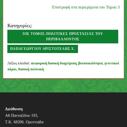
Επιστροφή στα περιεχόμενα του Τόμου 3
Κατηγορίες:
3ΟΣ ΤΌΜΟΣ-ΠΟΛΙΤΙΚΈΣ ΠΡΟΣΤΑΣΊΑΣ ΤΟΥ
ΠΕΡΙΒΆΛΛΟΝΤΟΣ
ΠΑΠΑΓΕΩΡΓΊΟΥ ΑΡΙΣΤΟΤΈΛΗΣ Χ.
Συγγραφέας
Λέξεις κλειδιά:
αειφορική δασική διαχείριση
,
βιοποικιλότητα
,
γενετικοί
πόροι
,
δασική πολιτική
Π
λ
ο
ή
Διεύθυνση
Αθ.Πανταζίδου 193,
γ
Τ.Κ. 68200, Ορεστιάδα