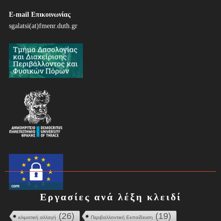
η
E-mail Επικοινωνίας
σ
sgalatsi(at)fmenr.duth.gr
η
ά
ρ
θ
ρ
ω
ν
Εργασίες ανά λέξη κλειδί
(26)
(19)
κλιματική αλλαγή
Περιβαλλοντική Εκπαίδευση