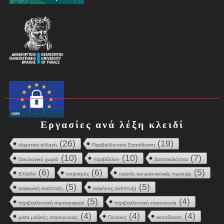
Εργασίες ανά λέξη κλειδί
(26)
(19)
κλιματική αλλαγή
Περιβαλλοντική Εκπαίδευση
(10)
(10)
(7)
Οικολογικό χωριό
περιβάλλον
βιοποικιλότητα
(6)
(6)
(5)
Ελλάδα
τουρισμός
ορεινές και μειονεκτικές περιοχές
(5)
(5)
αειφορική ανάπτυξη
αειφόρος ανάπτυξη
(5)
(4)
περιβαλλοντική συμπεριφορά
περιβαλλοντική επικοινωνία
(4)
(4)
(4)
μέσα μαζικής επικοινωνίας
Πολιτική
εκπαίδευση