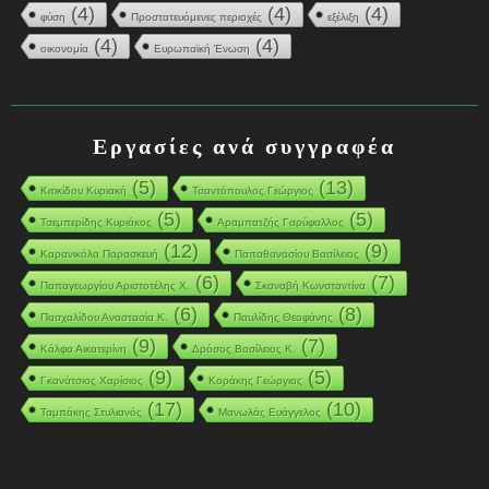
(4)
(4)
(4)
φύση
Προστατευόμενες περιοχές
εξέλιξη
(4)
(4)
οικονομία
Ευρωπαϊκή Ένωση
Εργασίες ανά συγγραφέα
(5)
(13)
Κιτικίδου Κυριακή
Τσαντόπουλος Γεώργιος
(5)
(5)
Τσεμπερίδης Κυριάκος
Αραμπατζής Γαρύφαλλος
(12)
(9)
Καρανικόλα Παρασκευή
Παπαθανασίου Βασίλειος
(6)
(7)
Παπαγεωργίου Αριστοτέλης Χ.
Σκαναβή Κωνσταντίνα
(6)
(8)
Πασχαλίδου Αναστασία Κ.
Παυλίδης Θεοφάνης
(9)
(7)
Κάλφα Αικατερίνη
Δρόσος Βασίλειος Κ.
(9)
(5)
Γκανάτσιος Χαρίσιος
Κοράκης Γεώργιος
(17)
(10)
Ταμπάκης Στυλιανός
Μανωλάς Ευάγγελος