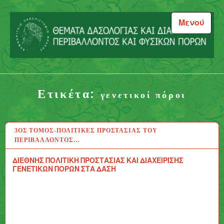
Μεταπηδήστε
στο
Μενού
περιεχόμενο
Θέματα Δασολογίας και
Διαχείρισης Περιβάλλοντος
Ετικέτα:
και Φυσικών Πόρων
γενετικοί πόροι
3ΟΣ ΤΌΜΟΣ-ΠΟΛΙΤΙΚΈΣ ΠΡΟΣΤΑΣΊΑΣ ΤΟΥ
13 ΑΥΓ 2020
ΠΕΡΙΒΆΛΛΟΝΤΟΣ…
ΔΙΕΘΝΗΣ ΠΟΛΙΤΙΚΗ ΠΡΟΣΤΑΣΙΑΣ ΚΑΙ ΔΙΑΧΕΙΡΙΣΗΣ
ΓΕΝΕΤΙΚΩΝ ΠΟΡΩΝ ΣΤΑ ΔΑΣΗ