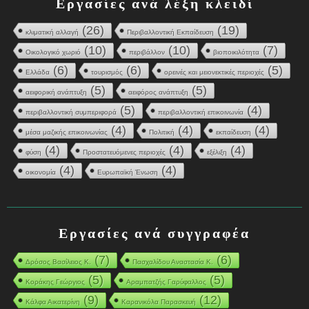
Εργασίες ανά λέξη κλειδί
(26)
(19)
κλιματική αλλαγή
Περιβαλλοντική Εκπαίδευση
(10)
(10)
(7)
Οικολογικό χωριό
περιβάλλον
βιοποικιλότητα
(6)
(6)
(5)
Ελλάδα
τουρισμός
ορεινές και μειονεκτικές περιοχές
(5)
(5)
αειφορική ανάπτυξη
αειφόρος ανάπτυξη
(5)
(4)
περιβαλλοντική συμπεριφορά
περιβαλλοντική επικοινωνία
(4)
(4)
(4)
μέσα μαζικής επικοινωνίας
Πολιτική
εκπαίδευση
(4)
(4)
(4)
φύση
Προστατευόμενες περιοχές
εξέλιξη
(4)
(4)
οικονομία
Ευρωπαϊκή Ένωση
Εργασίες ανά συγγραφέα
(7)
(6)
Δρόσος Βασίλειος Κ.
Πασχαλίδου Αναστασία Κ.
(5)
(5)
Κοράκης Γεώργιος
Αραμπατζής Γαρύφαλλος
(9)
(12)
Κάλφα Αικατερίνη
Καρανικόλα Παρασκευή