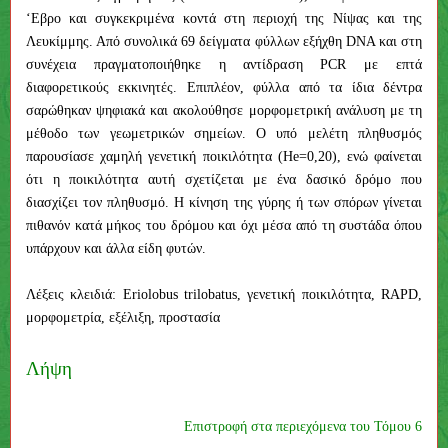
‘Εβρο και συγκεκριμένα κοντά στη περιοχή της Νίψας και της
Λευκίμμης. Από συνολικά 69 δείγματα φύλλων εξήχθη DNA και στη
συνέχεια πραγματοποιήθηκε η αντίδραση ΡCR με επτά
διαφορετικούς εκκινητές. Επιπλέον, φύλλα από τα ίδια δέντρα
σαρώθηκαν ψηφιακά και ακολούθησε μορφομετρική ανάλυση με τη
μέθοδο των γεωμετρικών σημείων. Ο υπό μελέτη πληθυσμός
παρουσίασε χαμηλή γενετική ποικιλότητα (Ηe=0,20), ενώ φαίνεται
ότι η ποικιλότητα αυτή σχετίζεται με ένα δασικό δρόμο που
διασχίζει τον πληθυσμό. Η κίνηση της γύρης ή των σπόρων γίνεται
πιθανόν κατά μήκος του δρόμου και όχι μέσα από τη συστάδα όπου
υπάρχουν και άλλα είδη φυτών.
Λέξεις κλειδιά: Eriolobus trilobatus, γενετική ποικιλότητα, RAPD,
μορφομετρία, εξέλιξη, προστασία
Λήψη
Επιστροφή στα περιεχόμενα του Τόμου 6