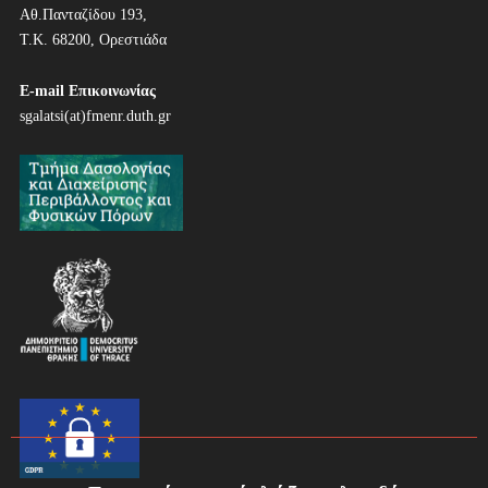
Αθ.Πανταζίδου 193,
γ
Τ.Κ. 68200, Ορεστιάδα
η
E-mail Επικοινωνίας
σ
sgalatsi(at)fmenr.duth.gr
η
ά
ρ
θ
ρ
ω
ν