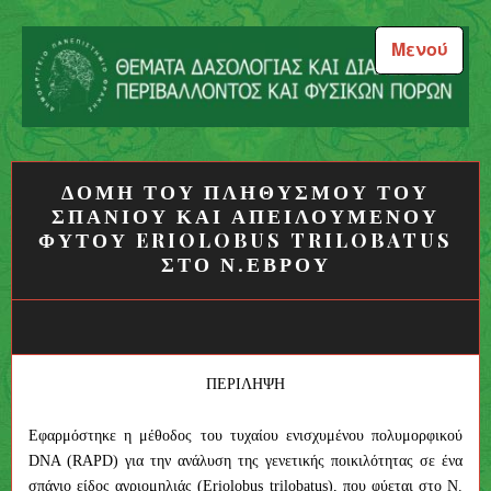
Μεταπηδήστε
στο
Μενού
περιεχόμενο
Θέματα Δασολογίας και
Διαχείρισης Περιβάλλοντος
ΔΟΜΗ ΤΟΥ ΠΛΗΘΥΣΜΟΥ ΤΟΥ
και Φυσικών Πόρων
ΣΠΑΝΙΟΥ ΚΑΙ ΑΠΕΙΛΟΥΜΕΝΟΥ
ΦΥΤΟΥ ERIOLOBUS TRILOBATUS
ΣΤΟ Ν.ΕΒΡΟΥ
ΠΕΡΙΛΗΨΗ
Εφαρμόστηκε η μέθοδος του τυχαίου ενισχυμένου πολυμορφικού
DΝΑ (RAPD) για την ανάλυση της γενετικής ποικιλότητας σε ένα
σπάνιο είδος αγριομηλιάς (Eriolobus trilobatus), που φύεται στο Ν.