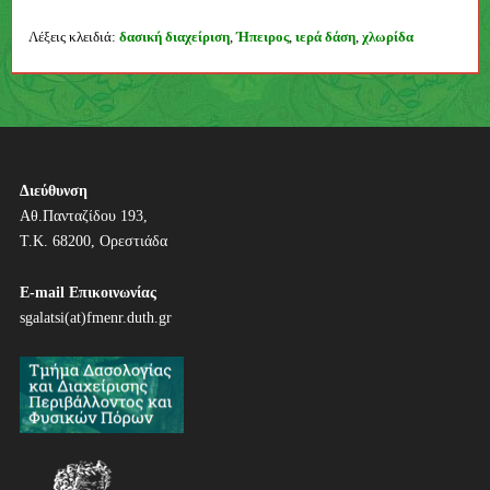
Συγγραφέας
Λέξεις κλειδιά:
δασική διαχείριση
,
Ήπειρος
,
ιερά δάση
,
χλωρίδα
Π
λ
ο
ή
Διεύθυνση
Αθ.Πανταζίδου 193,
γ
Τ.Κ. 68200, Ορεστιάδα
η
E-mail Επικοινωνίας
σ
sgalatsi(at)fmenr.duth.gr
η
ά
ρ
θ
ρ