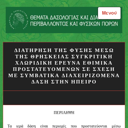
Μεταπηδήστε
στο
Μενού
περιεχόμενο
Θέματα Δασολογίας και
Διαχείρισης Περιβάλλοντος
ΔΙΑΤΗΡΗΣΗ ΤΗΣ ΦΥΣΗΣ ΜΕΣΩ
και Φυσικών Πόρων
ΤΗΣ ΘΡΗΣΚΕΙΑΣ ΣΥΓΚΡΙΤΙΚΗ
ΧΛΩΡΙΔΙΚΗ ΕΡΕΥΝΑ ΕΘΙΜΙΚΑ
ΠΡΟΣΤΑΤΕΥΟΜΕΝΩΝ ΣΕ ΣΧΕΣΗ
ΜΕ ΣΥΜΒΑΤΙΚΑ ΔΙΑΧΕΙΡΙΖΟΜΕΝΑ
ΔΑΣΗ ΣΤΗΝ ΗΠΕΙΡΟ
ΠΕΡΙΛΗΨΗ
Τα ιερά δάση είναι περιοχές που προστατεύονται μέσω