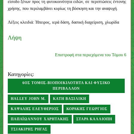
είσοδο ξένων προς τη φυτοκοινότητα ειδών, σε περιπτώσεις έντονης
χρήσης, που περιλαμβάνει κυρίως τη βόσκηση και την αναψυχή.
Λέξεις κλειδιά: Ήπειρος, ιερά δάση, δασική διαχείριση, χλωρίδα
Λήψη
Επιστροφή στα περιεχόμενα του Τόμου 6
Κατηγορίες:
6ΟΣ ΤΌΜΟΣ-ΒΙΟΠΟΙΚΙΛΌΤΗΤΑ ΚΑΙ ΦΥΣΙΚΌ
ΠΕΡΙΒΆΛΛΟΝ
HALLEY JOHN M.
ΚΑΤΉ ΒΑΣΙΛΙΚΉ
ΚΑΨΆΛΗΣ ΕΛΕΥΘΈΡΙΟΣ
ΚΟΡΆΚΗΣ ΓΕΏΡΓΙΟΣ
ΠΑΠΑΪΩΑΝΝΟΥ ΧΑΡΗΤΆΚΗΣ
ΣΤΆΡΑ ΚΑΛΛΙΌΠΗ
ΤΣΙΑΚΊΡΗΣ ΡΉΓΑΣ