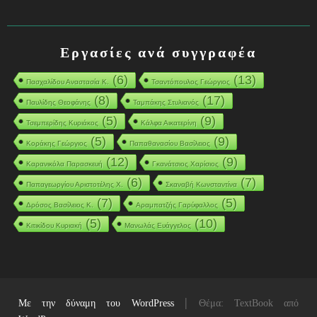
Εργασίες ανά συγγραφέα
(6)
(13)
Πασχαλίδου Αναστασία Κ.
Τσαντόπουλος Γεώργιος
(8)
(17)
Παυλίδης Θεοφάνης
Ταμπάκης Στυλιανός
(5)
(9)
Τσεμπερίδης Κυριάκος
Κάλφα Αικατερίνη
(5)
(9)
Κοράκης Γεώργιος
Παπαθανασίου Βασίλειος
(12)
(9)
Καρανικόλα Παρασκευή
Γκανάτσιος Χαρίσιος
(6)
(7)
Παπαγεωργίου Αριστοτέλης Χ.
Σκαναβή Κωνσταντίνα
(7)
(5)
Δρόσος Βασίλειος Κ.
Αραμπατζής Γαρύφαλλος
(5)
(10)
Κιτικίδου Κυριακή
Μανωλάς Ευάγγελος
|
Με την δύναμη του WordPress
Θέμα: TextBook από