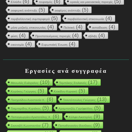
(6)
(6)
(5)
Ελλάδα
τουρισμός
ορεινές και μειονεκτικές περιοχές
(5)
(5)
αειφορική ανάπτυξη
αειφόρος ανάπτυξη
(5)
(4)
περιβαλλοντική συμπεριφορά
περιβαλλοντική επικοινωνία
(4)
(4)
(4)
μέσα μαζικής επικοινωνίας
Πολιτική
εκπαίδευση
(4)
(4)
(4)
φύση
Προστατευόμενες περιοχές
εξέλιξη
(4)
(4)
οικονομία
Ευρωπαϊκή Ένωση
Εργασίες ανά συγγραφέα
(10)
(17)
Μανωλάς Ευάγγελος
Ταμπάκης Στυλιανός
(5)
(5)
Κοράκης Γεώργιος
Κιτικίδου Κυριακή
(6)
(13)
Πασχαλίδου Αναστασία Κ.
Τσαντόπουλος Γεώργιος
(5)
(5)
Τσεμπερίδης Κυριάκος
Αραμπατζής Γαρύφαλλος
(6)
(9)
Παπαγεωργίου Αριστοτέλης Χ.
Κάλφα Αικατερίνη
(7)
(9)
Σκαναβή Κωνσταντίνα
Παπαθανασίου Βασίλειος