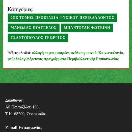
Κατηγορίες:
9ΟΣ ΤΌΜΟΣ-ΠΡΟΣΤΑΣΊΑ ΦΥΣΙΚΟΎ ΠΕΡΙΒΆΛΛΟΝΤΟΣ
ΜΑΝΩΛΆΣ ΕΥΆΓΓΕΛΟΣ
ΜΠΑΝΤΟΎΔΗ ΦΩΤΕΙΝΉ
ΤΣΑΝΤΌΠΟΥΛΟΣ ΓΕΏΡΓΙΟΣ
Συγγραφέας
Λέξεις κλειδιά:
αλλαγή συμπεριφορών
,
ανάλυση κοινού
,
Κοινωνιολογία
,
μεθοδολογία έρευνας
,
προγράμματα Περιβαλλοντικής Επικοινωνίας
Π
λ
ο
ή
Διεύθυνση
Αθ.Πανταζίδου 193,
γ
Τ.Κ. 68200, Ορεστιάδα
η
E-mail Επικοινωνίας
σ