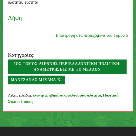
ολότητα, ενότητα
Λήψη
Επιστροφή στα περιεχόμενα του Τόμου 5
Κατηγορίες:
5ΟΣ ΤΌΜΟΣ-ΔΙΕΘΝΉΣ ΠΕΡΙΒΑΛΛΟΝΤΙΚΉ ΠΟΛΙΤΙΚΉ:
ΑΝΑΜΕΤΡΉΣΕΙΣ ΜΕ ΤΟ ΜΈΛΛΟΝ
ΜΑΝΤΖΑΝΆΣ ΜΙΧΑΉΛ Κ.
Συγγραφέας
Λέξεις κλειδιά:
ενότητα
,
ηθική
,
οικοφιλοσοφία
,
ολότητα
,
Πολιτική
,
Στωικοί
,
φύση
Π
λ