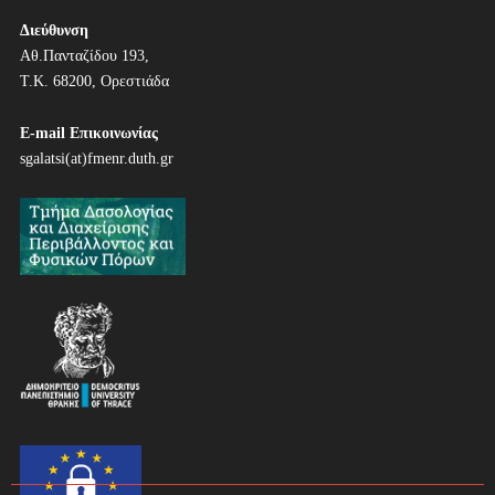
ο
ή
Διεύθυνση
Αθ.Πανταζίδου 193,
γ
Τ.Κ. 68200, Ορεστιάδα
η
E-mail Επικοινωνίας
σ
sgalatsi(at)fmenr.duth.gr
η
ά
ρ
θ
ρ
ω
ν