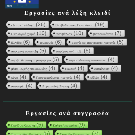
Εργασίες ανά λέξη κλειδί
(26)
(19)
κλιματική αλλαγή
Περιβαλλοντική Εκπαίδευση
(10)
(10)
(7)
Οικολογικό χωριό
περιβάλλον
βιοποικιλότητα
(6)
(6)
(5)
Ελλάδα
τουρισμός
ορεινές και μειονεκτικές περιοχές
(5)
(5)
αειφορική ανάπτυξη
αειφόρος ανάπτυξη
(5)
(4)
περιβαλλοντική συμπεριφορά
περιβαλλοντική επικοινωνία
(4)
(4)
(4)
μέσα μαζικής επικοινωνίας
Πολιτική
εκπαίδευση
(4)
(4)
(4)
φύση
Προστατευόμενες περιοχές
εξέλιξη
(4)
(4)
οικονομία
Ευρωπαϊκή Ένωση
Εργασίες ανά συγγραφέα
(5)
(9)
Κιτικίδου Κυριακή
Κάλφα Αικατερίνη
(5)
(7)
Τσεμπερίδης Κυριάκος
Σκαναβή Κωνσταντίνα