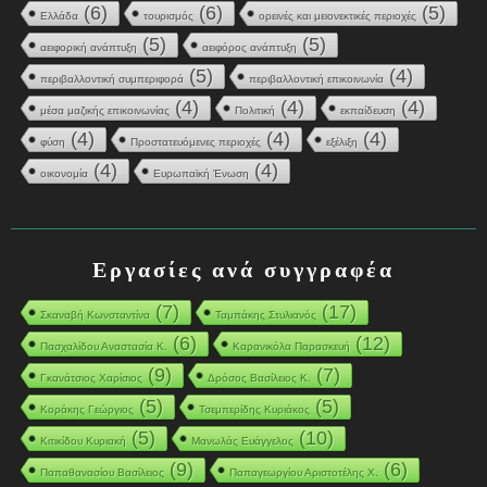
(6)
(6)
(5)
Ελλάδα
τουρισμός
ορεινές και μειονεκτικές περιοχές
(5)
(5)
αειφορική ανάπτυξη
αειφόρος ανάπτυξη
(5)
(4)
περιβαλλοντική συμπεριφορά
περιβαλλοντική επικοινωνία
(4)
(4)
(4)
μέσα μαζικής επικοινωνίας
Πολιτική
εκπαίδευση
(4)
(4)
(4)
φύση
Προστατευόμενες περιοχές
εξέλιξη
(4)
(4)
οικονομία
Ευρωπαϊκή Ένωση
Εργασίες ανά συγγραφέα
(7)
(17)
Σκαναβή Κωνσταντίνα
Ταμπάκης Στυλιανός
(6)
(12)
Πασχαλίδου Αναστασία Κ.
Καρανικόλα Παρασκευή
(9)
(7)
Γκανάτσιος Χαρίσιος
Δρόσος Βασίλειος Κ.
(5)
(5)
Κοράκης Γεώργιος
Τσεμπερίδης Κυριάκος
(5)
(10)
Κιτικίδου Κυριακή
Μανωλάς Ευάγγελος
(9)
(6)
Παπαθανασίου Βασίλειος
Παπαγεωργίου Αριστοτέλης Χ.