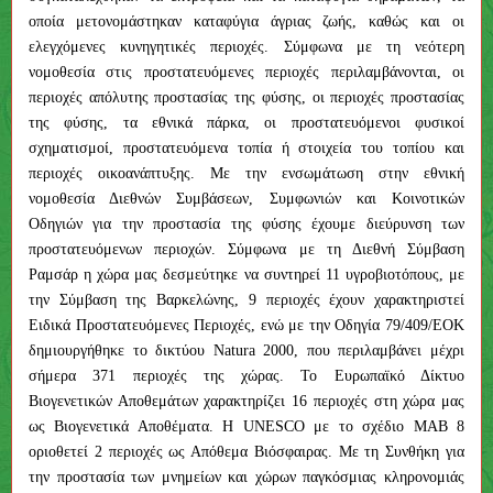
οποία μετονομάστηκαν καταφύγια άγριας ζωής, καθώς και οι
ελεγχόμενες κυνηγητικές περιοχές. Σύμφωνα με τη νεότερη
νομοθεσία στις προστατευόμενες περιοχές περιλαμβάνονται, οι
περιοχές απόλυτης προστασίας της φύσης, οι περιοχές προστασίας
της φύσης, τα εθνικά πάρκα, οι προστατευόμενοι φυσικοί
σχηματισμοί, προστατευόμενα τοπία ή στοιχεία του τοπίου και
περιοχές οικοανάπτυξης. Με την ενσωμάτωση στην εθνική
νομοθεσία Διεθνών Συμβάσεων, Συμφωνιών και Κοινοτικών
Οδηγιών για την προστασία της φύσης έχουμε διεύρυνση των
προστατευόμενων περιοχών. Σύμφωνα με τη Διεθνή Σύμβαση
Ραμσάρ η χώρα μας δεσμεύτηκε να συντηρεί 11 υγροβιοτόπους, με
την Σύμβαση της Βαρκελώνης, 9 περιοχές έχουν χαρακτηριστεί
Ειδικά Προστατευόμενες Περιοχές, ενώ με την Οδηγία 79/409/ΕΟΚ
δημιουργήθηκε το δικτύου Natura 2000, που περιλαμβάνει μέχρι
σήμερα 371 περιοχές της χώρας. Το Ευρωπαϊκό Δίκτυο
Βιογενετικών Αποθεμάτων χαρακτηρίζει 16 περιοχές στη χώρα μας
ως Βιογενετικά Αποθέματα. Η UNESCO με το σχέδιο ΜΑΒ 8
οριοθετεί 2 περιοχές ως Απόθεμα Βιόσφαιρας. Με τη Συνθήκη για
την προστασία των μνημείων και χώρων παγκόσμιας κληρονομιάς