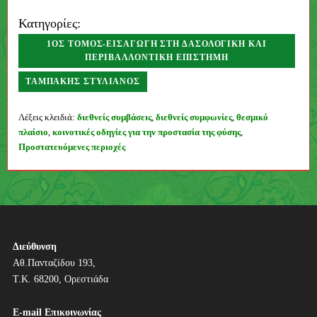
Κατηγορίες:
1ΟΣ ΤΌΜΟΣ-ΕΙΣΑΓΩΓΉ ΣΤΗ ΔΑΣΟΛΟΓΙΚΉ ΚΑΙ
ΠΕΡΙΒΑΛΛΟΝΤΙΚΉ ΕΠΙΣΤΉΜΗ
ΤΑΜΠΆΚΗΣ ΣΤΥΛΙΑΝΌΣ
Συγγραφέας
Λέξεις κλειδιά:
διεθνείς συμβάσεις
,
διεθνείς συμφωνίες
,
θεσμικό
πλαίσιο
,
κοινοτικές οδηγίες για την προστασία της φύσης
,
Προστατευόμενες περιοχές
Π
λ
ο
ή
Διεύθυνση
Αθ.Πανταζίδου 193,
γ
Τ.Κ. 68200, Ορεστιάδα
η
E-mail Επικοινωνίας