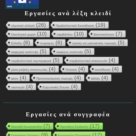
Εργασίες ανά λέξη κλειδί
(26)
(19)
κλιματική αλλαγή
Περιβαλλοντική Εκπαίδευση
(10)
(10)
(7)
Οικολογικό χωριό
περιβάλλον
βιοποικιλότητα
(6)
(6)
(5)
Ελλάδα
τουρισμός
ορεινές και μειονεκτικές περιοχές
(5)
(5)
αειφορική ανάπτυξη
αειφόρος ανάπτυξη
(5)
(4)
περιβαλλοντική συμπεριφορά
περιβαλλοντική επικοινωνία
(4)
(4)
(4)
μέσα μαζικής επικοινωνίας
Πολιτική
εκπαίδευση
(4)
(4)
(4)
φύση
Προστατευόμενες περιοχές
εξέλιξη
(4)
(4)
οικονομία
Ευρωπαϊκή Ένωση
Εργασίες ανά συγγραφέα
(7)
(17)
Σκαναβή Κωνσταντίνα
Ταμπάκης Στυλιανός
(9)
(12)
Γκανάτσιος Χαρίσιος
Καρανικόλα Παρασκευή