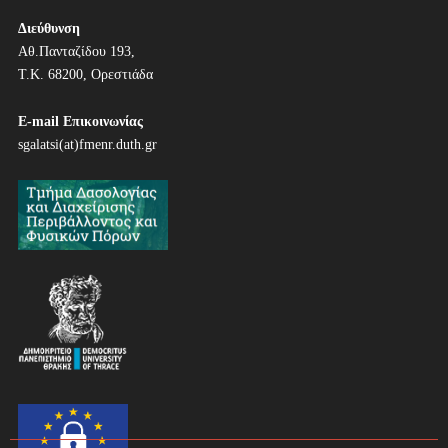
ο
ή
Διεύθυνση
Αθ.Πανταζίδου 193,
γ
Τ.Κ. 68200, Ορεστιάδα
η
E-mail Επικοινωνίας
σ
sgalatsi(at)fmenr.duth.gr
η
ά
ρ
θ
ρ
ω
ν