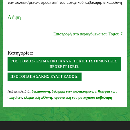
των φυλακισμένων, προοπτική του μοναχικού καβαλάρη, δικαιοσύνη
Λήψη
Επιστροφή στα περιεχόμενα του Τόμου 7
Κατηγορίες:
7ΟΣ ΤΌΜΟΣ-ΚΛΙΜΑΤΙΚΉ ΑΛΛΑΓΉ: ΔΙΕΠΙΣΤΗΜΟΝΙΚΈΣ
ΠΡΟΣΕΓΓΊΣΕΙΣ
ΠΡΩΤΟΠΑΠΑΔΆΚΗΣ ΕΥΆΓΓΕΛΟΣ Δ.
Συγγραφέας
Λέξεις κλειδιά:
δικαιοσύνη
,
δίλημμα των φυλακισμένων
,
θεωρία των
παιγνίων
,
κλιματική αλλαγή
,
προοπτική του μοναχικού καβαλάρη
Π
λ