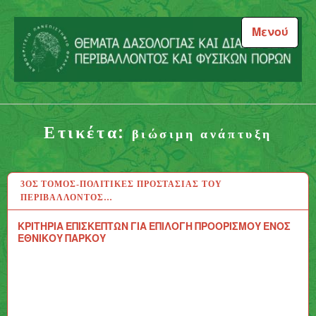
Μεταπηδήστε
στο
Μενού
περιεχόμενο
Θέματα Δασολογίας και
Διαχείρισης Περιβάλλοντος
Ετικέτα:
και Φυσικών Πόρων
βιώσιμη ανάπτυξη
3ΟΣ ΤΌΜΟΣ-ΠΟΛΙΤΙΚΈΣ ΠΡΟΣΤΑΣΊΑΣ ΤΟΥ
13 ΑΥΓ 2020
ΠΕΡΙΒΆΛΛΟΝΤΟΣ…
ΚΡΙΤΗΡΙΑ ΕΠΙΣΚΕΠΤΩΝ ΓΙΑ ΕΠΙΛΟΓΗ ΠΡΟΟΡΙΣΜΟΥ ΕΝΟΣ
ΕΘΝΙΚΟΥ ΠΑΡΚΟΥ