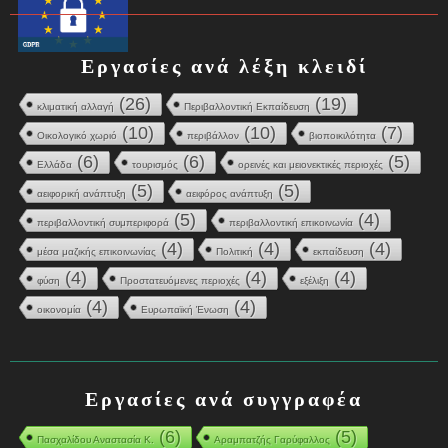
Εργασίες ανά λέξη κλειδί
(26)
(19)
κλιματική αλλαγή
Περιβαλλοντική Εκπαίδευση
(10)
(10)
(7)
Οικολογικό χωριό
περιβάλλον
βιοποικιλότητα
(6)
(6)
(5)
Ελλάδα
τουρισμός
ορεινές και μειονεκτικές περιοχές
(5)
(5)
αειφορική ανάπτυξη
αειφόρος ανάπτυξη
(5)
(4)
περιβαλλοντική συμπεριφορά
περιβαλλοντική επικοινωνία
(4)
(4)
(4)
μέσα μαζικής επικοινωνίας
Πολιτική
εκπαίδευση
(4)
(4)
(4)
φύση
Προστατευόμενες περιοχές
εξέλιξη
(4)
(4)
οικονομία
Ευρωπαϊκή Ένωση
Εργασίες ανά συγγραφέα
(6)
(5)
Πασχαλίδου Αναστασία Κ.
Αραμπατζής Γαρύφαλλος