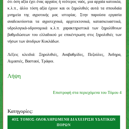
ότι όση αξία έχει ένας αρχαίος ή νεότερος ναός, μια αρχαία κατοικία,
κ.λ.π., άλλο τόση αξία έχουν και οι ξηρολιθιές αυτά τα σπουδαία
μνημεία της αγροτικής μας ιστορίας. Στην παρούσα εργασία
αναδεικνύονται τα αγροτεχνικά, αρχιτεκτονικά, κατασκευαστικά,
υδρολογικά-υδρονομικά κ.λ.π. χαρακτηριστικά των ξηρολίθινων
βαθμιδώσεων του ελλαδικού με επικέντρωση στις ξηρολιθιές των
νήσων των άνυδρων Κυκλάδων.
Λέξεις κλειδιά: Ξηρολιθιές, Αναβαθμίδες, Πεζούλες, Άνδηρα,
Αιμασιές, Βασταοί, Τράφοι.
Λήψη
Επιστροφή στα περιεχόμενα του Τόμου 4
Κατηγορίες:
4ΟΣ ΤΌΜΟΣ-ΟΛΟΚΛΗΡΩΜΈΝΗ ΔΙΑΧΕΊΡΙΣΗ ΥΔΑΤΙΚΏΝ
ΠΌΡΩΝ