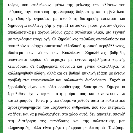
τοίχοι, που επιδιώκουν, μέσω της μείωσης των κλίσεων του
εδάφους, την αποτροπή της εδαφικής διάβρωσης και τη βελτίωση
της εδαφικής υγρασίας, με σκοπό τη διατήρηση, επέκταση και
δημιουργία καλλιεργήσιμης γης. Η κατασκευή τους γινόταν σχεδόν
αποκλειστικά με αργούς λίθους χωρίς συνδετικό υλικό, μια τεχνική
με παγκόσμια εφαρμογή. Οι ξηρολίθινες πεζούλες αποτελούσαν και
αποτελούν κυρίαρχο συστατικό ελλαδικού φυσικού περιβάλλοντος,
ιδιαίτερα των νήσων των Κυκλάδων. Ξηρολίθινες βαθμίδες
απαντώνται κυρίως σε περιοχές με έντονα προβλήματα θερινής
λειψυδρίας, σε διαβρωμένα, αδύναμα και γενικά ακατάλληλα, να
καλλιεργηθούν εδάφη, αλλά και σε βαθειά επικλινή εδάφη με έντονα
προβλήματα επιφανειακών και αυλακωτών διαβρώσεων. Συχνά οι
ξηρολιθιές είχαν και ρόλο οριοθέτησης ιδιοκτησιών. Σήμερα οι
ξερολιθιές έχουν αφεθεί στη μοίρα τους και κινδυνεύουν να
καταστραφούν. Το να μην αφήσουμε να χαθούν αυτά τα πολιτιστικά
αγροτεχνουργήματα του μοχθούντος ανθρώπου, που του επέτρεψαν
να ζήσει και να μεγαλουργήσει στο χώρο αυτό, δεν αποτελεί σπονδή
στη διατήρηση της παράδοσης και της πολιτιστικής μας
κληρονομιάς, αλλά είναι μέγιστη έκφραση πολιτισμού. Τονίζουμε