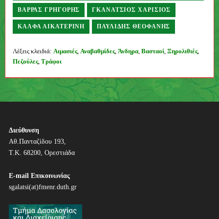
ΒΆΡΡΑΣ ΓΡΗΓΌΡΗΣ
ΓΚΑΝΆΤΣΙΟΣ ΧΑΡΊΣΙΟΣ
ΚΆΛΦΑ ΑΙΚΑΤΕΡΊΝΗ
ΠΑΥΛΊΔΗΣ ΘΕΟΦΆΝΗΣ
Συγγραφέας
Λέξεις κλειδιά:
Αιμασιές
,
Αναβαθμίδες
,
Άνδηρα
,
Βασταοί
,
Ξηρολιθιές
,
Πεζούλες
,
Τράφοι
Π
λ
ο
ή
Διεύθυνση
Αθ.Πανταζίδου 193,
γ
Τ.Κ. 68200, Ορεστιάδα
η
E-mail Επικοινωνίας
σ
sgalatsi(at)fmenr.duth.gr
η
ά