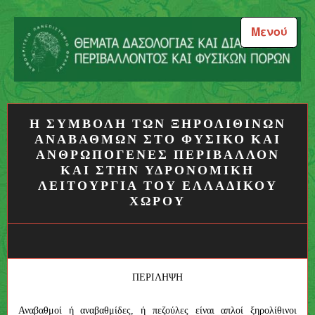
Μεταπηδήστε
στο
Μενού
περιεχόμενο
Θέματα Δασολογίας και
Διαχείρισης Περιβάλλοντος
Η ΣΥΜΒΟΛΗ ΤΩΝ ΞΗΡΟΛΙΘΙΝΩΝ
και Φυσικών Πόρων
ΑΝΑΒΑΘΜΩΝ ΣΤΟ ΦΥΣΙΚΟ ΚΑΙ
ΑΝΘΡΩΠΟΓΕΝΕΣ ΠΕΡΙΒΑΛΛΟΝ
ΚΑΙ ΣΤΗΝ ΥΔΡΟΝΟΜΙΚΗ
ΛΕΙΤΟΥΡΓΙΑ ΤΟΥ ΕΛΛΑΔΙΚΟΥ
ΧΩΡΟΥ
ΠΕΡΙΛΗΨΗ
Αναβαθμοί ή αναβαθμίδες, ή πεζούλες είναι απλοί ξηρολίθινοι