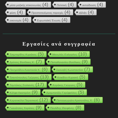
(4)
(4)
(4)
μέσα μαζικής επικοινωνίας
Πολιτική
εκπαίδευση
(4)
(4)
(4)
φύση
Προστατευόμενες περιοχές
εξέλιξη
(4)
(4)
οικονομία
Ευρωπαϊκή Ένωση
Εργασίες ανά συγγραφέα
(5)
(10)
Τσεμπερίδης Κυριάκος
Μανωλάς Ευάγγελος
(7)
(9)
Δρόσος Βασίλειος Κ.
Παπαθανασίου Βασίλειος
(6)
(7)
Πασχαλίδου Αναστασία Κ.
Σκαναβή Κωνσταντίνα
(13)
(5)
Τσαντόπουλος Γεώργιος
Κιτικίδου Κυριακή
(17)
(5)
Ταμπάκης Στυλιανός
Κοράκης Γεώργιος
(9)
(5)
Κάλφα Αικατερίνη
Αραμπατζής Γαρύφαλλος
(12)
(6)
Καρανικόλα Παρασκευή
Παπαγεωργίου Αριστοτέλης Χ.
(9)
(8)
Γκανάτσιος Χαρίσιος
Παυλίδης Θεοφάνης