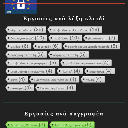
Εργασίες ανά λέξη κλειδί
(26)
(19)
κλιματική αλλαγή
Περιβαλλοντική Εκπαίδευση
(10)
(10)
(7)
Οικολογικό χωριό
περιβάλλον
βιοποικιλότητα
(6)
(6)
(5)
Ελλάδα
τουρισμός
ορεινές και μειονεκτικές περιοχές
(5)
(5)
αειφορική ανάπτυξη
αειφόρος ανάπτυξη
(5)
(4)
περιβαλλοντική συμπεριφορά
περιβαλλοντική επικοινωνία
(4)
(4)
(4)
μέσα μαζικής επικοινωνίας
Πολιτική
εκπαίδευση
(4)
(4)
(4)
φύση
Προστατευόμενες περιοχές
εξέλιξη
(4)
(4)
οικονομία
Ευρωπαϊκή Ένωση
Εργασίες ανά συγγραφέα
(9)
(5)
Γκανάτσιος Χαρίσιος
Τσεμπερίδης Κυριάκος