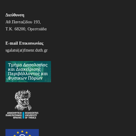
ο
ή
Διεύθυνση
Αθ.Πανταζίδου 193,
γ
Τ.Κ. 68200, Ορεστιάδα
η
E-mail Επικοινωνίας
σ
sgalatsi(at)fmenr.duth.gr
η
ά
ρ
θ
ρ
ω
ν