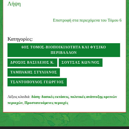
Λήψη
Επιστροφή στα περιεχόμενα του Τόμου 6
Κατηγορίες:
6ΟΣ ΤΌΜΟΣ-ΒΙΟΠΟΙΚΙΛΌΤΗΤΑ ΚΑΙ ΦΥΣΙΚΌ
ΠΕΡΙΒΆΛΛΟΝ
ΔΡΌΣΟΣ ΒΑΣΊΛΕΙΟΣ Κ.
ΣΟΎΤΣΑΣ ΚΩΝ/ΝΟΣ
ΤΑΜΠΆΚΗΣ ΣΤΥΛΙΑΝΌΣ
ΤΣΑΝΤΌΠΟΥΛΟΣ ΓΕΏΡΓΙΟΣ
Συγγραφέας
Λέξεις κλειδιά:
δάση- δασικές εκτάσεις
,
πολιτικές ανάπτυξης ορεινών
περιοχών
,
Προστατευόμενες περιοχές
Π
λ