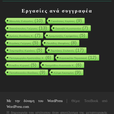
Εργασίες ανά συγγραφέα
(10)
(9)
Μανωλάς Ευάγγελος
Γκανάτσιος Χαρίσιος
(13)
(7)
Τσαντόπουλος Γεώργιος
Σκαναβή Κωνσταντίνα
(7)
(5)
Δρόσος Βασίλειος Κ.
Αραμπατζής Γαρύφαλλος
(5)
(8)
Κοράκης Γεώργιος
Παυλίδης Θεοφάνης
(5)
(17)
Τσεμπερίδης Κυριάκος
Ταμπάκης Στυλιανός
(6)
(12)
Παπαγεωργίου Αριστοτέλης Χ.
Καρανικόλα Παρασκευή
(5)
(6)
Κιτικίδου Κυριακή
Πασχαλίδου Αναστασία Κ.
(9)
(9)
Παπαθανασίου Βασίλειος
Κάλφα Αικατερίνη
|
Με την δύναμη του WordPress
Θέμα: TextBook από
WordPress.com
.
Η δημιουργία του ιστότοπου ήταν αποτέλεσμα της μεταπτυχιακής