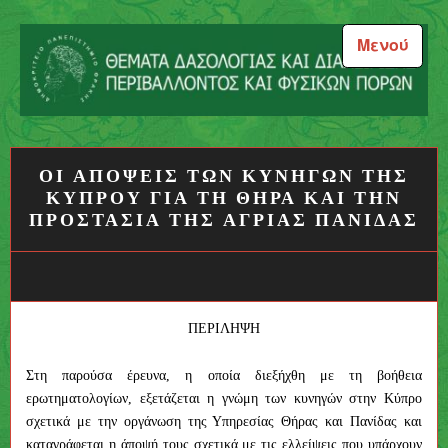
Μεταπηδήστε
στο
Μενού
περιεχόμενο
Θέματα Δασολογίας και
Διαχείρισης Περιβάλλοντος
ΟΙ ΑΠΟΨΕΙΣ ΤΩΝ ΚΥΝΗΓΩΝ ΤΗΣ
και Φυσικών Πόρων
ΚΥΠΡΟΥ ΓΙΑ ΤΗ ΘΗΡΑ ΚΑΙ ΤΗΝ
ΠΡΟΣΤΑΣΙΑ ΤΗΣ ΑΓΡΙΑΣ ΠΑΝΙΔΑΣ
ΠΕΡΙΛΗΨΗ
Στη παρούσα έρευνα, η οποία διεξήχθη με τη βοήθεια
ερωτηματολογίων, εξετάζεται η γνώμη των κυνηγών στην Κύπρο
σχετικά με την οργάνωση της Υπηρεσίας Θήρας και Πανίδας και
καταγράφεται η άποψή τους σχετικά με τις ελλείψεις που υπάρχουν