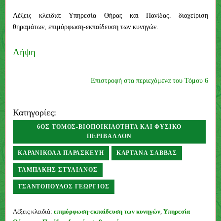
Λέξεις κλειδιά: Υπηρεσία Θήρας και Πανίδας. διαχείριση
θηραμάτων, επιμόρφωση-εκπαίδευση των κυνηγών.
Λήψη
Επιστροφή στα περιεχόμενα του Τόμου 6
Κατηγορίες:
6ΟΣ ΤΌΜΟΣ-ΒΙΟΠΟΙΚΙΛΌΤΗΤΑ ΚΑΙ ΦΥΣΙΚΌ
ΠΕΡΙΒΆΛΛΟΝ
ΚΑΡΑΝΙΚΌΛΑ ΠΑΡΑΣΚΕΥΉ
ΚΑΡΤΑΝΆ ΣΆΒΒΑΣ
ΤΑΜΠΆΚΗΣ ΣΤΥΛΙΑΝΌΣ
ΤΣΑΝΤΌΠΟΥΛΟΣ ΓΕΏΡΓΙΟΣ
Συγγραφέας
Λέξεις κλειδιά:
επιμόρφωση-εκπαίδευση των κυνηγών
,
Υπηρεσία