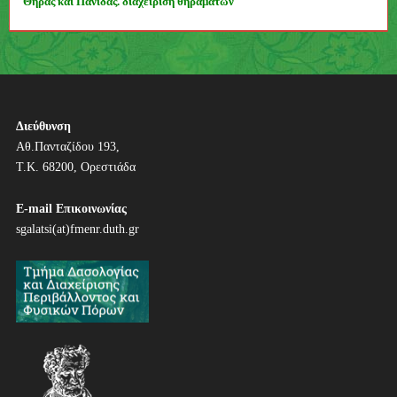
Θήρας και Πανίδας. διαχείριση θηραμάτων
Π
λ
ο
ή
Διεύθυνση
Αθ.Πανταζίδου 193,
γ
Τ.Κ. 68200, Ορεστιάδα
η
E-mail Επικοινωνίας
σ
sgalatsi(at)fmenr.duth.gr
η
ά
ρ
θ
ρ
ω