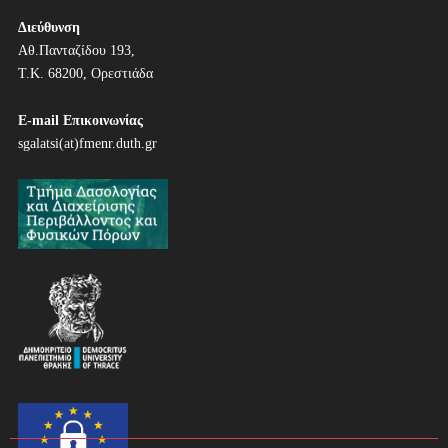
ο
ή
Διεύθυνση
Αθ.Πανταζίδου 193,
γ
Τ.Κ. 68200, Ορεστιάδα
η
E-mail Επικοινωνίας
σ
sgalatsi(at)fmenr.duth.gr
η
ά
ρ
θ
ρ
ω
ν