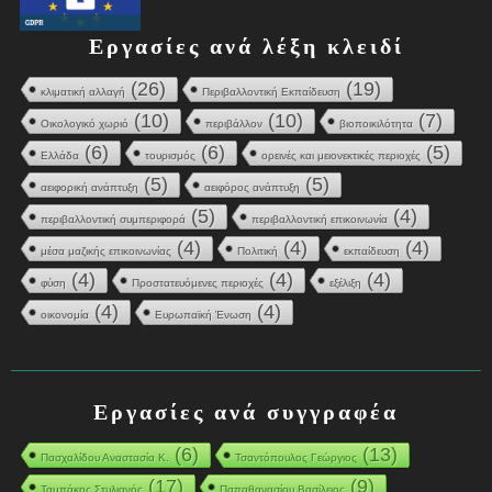
Εργασίες ανά λέξη κλειδί
(26)
(19)
κλιματική αλλαγή
Περιβαλλοντική Εκπαίδευση
(10)
(10)
(7)
Οικολογικό χωριό
περιβάλλον
βιοποικιλότητα
(6)
(6)
(5)
Ελλάδα
τουρισμός
ορεινές και μειονεκτικές περιοχές
(5)
(5)
αειφορική ανάπτυξη
αειφόρος ανάπτυξη
(5)
(4)
περιβαλλοντική συμπεριφορά
περιβαλλοντική επικοινωνία
(4)
(4)
(4)
μέσα μαζικής επικοινωνίας
Πολιτική
εκπαίδευση
(4)
(4)
(4)
φύση
Προστατευόμενες περιοχές
εξέλιξη
(4)
(4)
οικονομία
Ευρωπαϊκή Ένωση
Εργασίες ανά συγγραφέα
(6)
(13)
Πασχαλίδου Αναστασία Κ.
Τσαντόπουλος Γεώργιος
(17)
(9)
Ταμπάκης Στυλιανός
Παπαθανασίου Βασίλειος