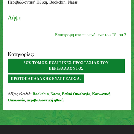
Περιβαλλοντική Ηθική, Bookchin, Naess.
Λήψη
Επιστροφή στα περιεχόμενα του Τόμου 3
Κατηγορίες:
3ΟΣ ΤΌΜΟΣ-ΠΟΛΙΤΙΚΈΣ ΠΡΟΣΤΑΣΊΑΣ ΤΟΥ
ΠΕΡΙΒΆΛΛΟΝΤΟΣ
ΠΡΩΤΟΠΑΠΑΔΆΚΗΣ ΕΥΆΓΓΕΛΟΣ Δ.
Συγγραφέας
Λέξεις κλειδιά:
Bookchin
,
Naess
,
Βαθιά Οικολογία
,
Κοινωνική
Οικολογία
,
περιβαλλοντική ηθική
Π
λ