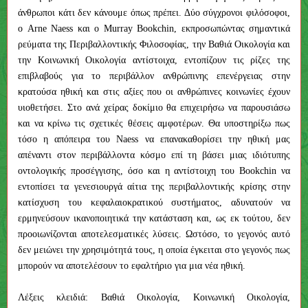
άνθρωποι κάτι δεν κάνουμε όπως πρέπει. Δύο σύγχρονοι φιλόσοφοι,
ο Arne Naess και ο Murray Bookchin, εκπροσωπώντας σημαντικά
ρεύματα της Περιβαλλοντικής Φιλοσοφίας, την Βαθιά Οικολογία και
την Κοινωνική Οικολογία αντίστοιχα, εντοπίζουν τις ρίζες της
επιβλαβούς για το περιβάλλον ανθρώπινης επενέργειας στην
κρατούσα ηθική και στις αξίες που οι ανθρώπινες κοινωνίες έχουν
υιοθετήσει. Στο ανά χείρας δοκίμιο θα επιχειρήσω να παρουσιάσω
και να κρίνω τις σχετικές θέσεις αμφοτέρων. Θα υποστηρίξω πως
τόσο η απόπειρα του Naess να επανακαθορίσει την ηθική μας
απέναντι στον περιβάλλοντα κόσμο επί τη βάσει μιας ιδιότυπης
οντολογικής προσέγγισης, όσο και η αντίστοιχη του Bookchin να
εντοπίσει τα γενεσιουργά αίτια της περιβαλλοντικής κρίσης στην
κατίσχυση του κεφαλαιοκρατικού συστήματος, αδυνατούν να
ερμηνεύσουν ικανοποιητικά την κατάσταση και, ως εκ τούτου, δεν
προοιωνίζονται αποτελεσματικές λύσεις. Ωστόσο, το γεγονός αυτό
δεν μειώνει την χρησιμότητά τους, η οποία έγκειται στο γεγονός πως
μπορούν να αποτελέσουν το εφαλτήριο για μια νέα ηθική.
Λέξεις κλειδιά: Βαθιά Οικολογία, Κοινωνική Οικολογία,