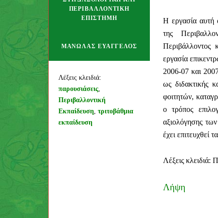
ΠΕΡΙΒΑΛΛΟΝΤΙΚΉ
ΕΠΙΣΤΉΜΗ
Η εργασία αυτή 
της Περιβαλλο
Περιβάλλοντος 
ΜΑΝΩΛΆΣ ΕΥΆΓΓΕΛΟΣ
εργασία επικεντρ
2006-07 και 200
Συγγραφέας
Λέξεις κλειδιά:
ως διδακτικής κ
παρουσιάσεις
,
φοιτητών, καταγρ
Περιβαλλοντική
ο τρόπος επιλο
Εκπαίδευση
,
τριτοβάθμια
αξιολόγησης των
εκπαίδευση
έχει επιτευχθεί τ
Λέξεις κλειδιά: 
Λήψη