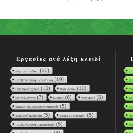
Εργασίες ανά λέξη κλειδί
(26)
κλιματική αλλαγή
Κα
(19)
Περιβαλλοντική Εκπαίδευση
Πα
(10)
(10)
Οικολογικό χωριό
περιβάλλον
Μα
(7)
(6)
(6)
βιοποικιλότητα
Ελλάδα
τουρισμός
Δρ
(5)
ορεινές και μειονεκτικές περιοχές
Αρ
(5)
(5)
αειφορική ανάπτυξη
αειφόρος ανάπτυξη
Πα
(5)
περιβαλλοντική συμπεριφορά
Τσ
(4)