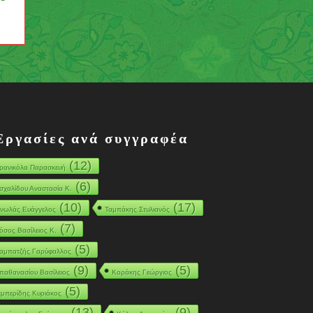
Εργασίες ανά συγγραφέα
(12)
ρανικόλα Παρασκευή
(6)
σχαλίδου Αναστασία Κ.
(10)
(17)
νωλάς Ευάγγελος
Ταμπάκης Στυλιανός
(7)
όσος Βασίλειος Κ.
(5)
αμπατζής Γαρύφαλλος
(9)
(5)
παθανασίου Βασίλειος
Κοράκης Γεώργιος
(5)
εμπερίδης Κυριάκος
(13)
(9)