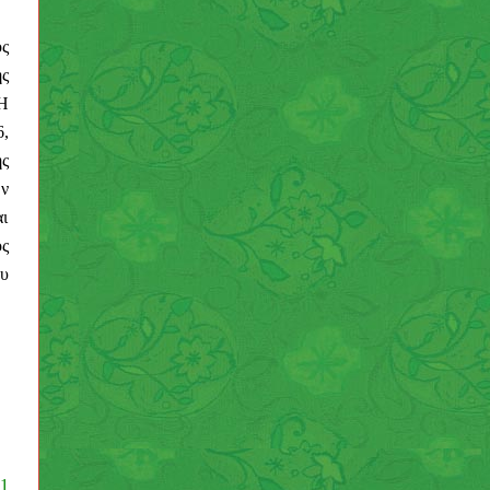
ος
ς
Η
6,
ης
ων
αι
ς
ου
 1