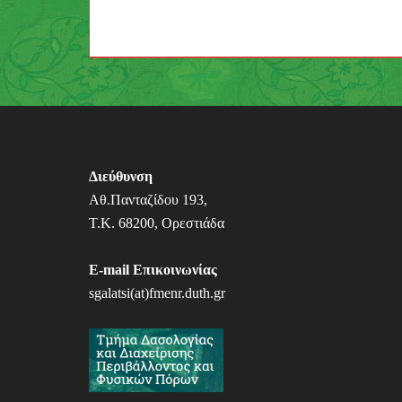
Π
λ
ο
ή
Διεύθυνση
γ
Αθ.Πανταζίδου 193,
η
Τ.Κ. 68200, Ορεστιάδα
σ
η
E-mail Επικοινωνίας
sgalatsi(at)fmenr.duth.gr
ά
ρ
θ
ρ