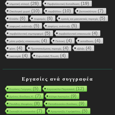
(26)
(19)
κλιματική αλλαγή
Περιβαλλοντική Εκπαίδευση
(10)
(10)
(7)
Οικολογικό χωριό
περιβάλλον
βιοποικιλότητα
(6)
(6)
(5)
Ελλάδα
τουρισμός
ορεινές και μειονεκτικές περιοχές
(5)
(5)
αειφορική ανάπτυξη
αειφόρος ανάπτυξη
(5)
(4)
περιβαλλοντική συμπεριφορά
περιβαλλοντική επικοινωνία
(4)
(4)
(4)
μέσα μαζικής επικοινωνίας
Πολιτική
εκπαίδευση
(4)
(4)
(4)
φύση
Προστατευόμενες περιοχές
εξέλιξη
(4)
(4)
οικονομία
Ευρωπαϊκή Ένωση
Εργασίες ανά συγγραφέα
(5)
(12)
Κοράκης Γεώργιος
Καρανικόλα Παρασκευή
(7)
(9)
Δρόσος Βασίλειος Κ.
Κάλφα Αικατερίνη
(8)
(9)
Παυλίδης Θεοφάνης
Παπαθανασίου Βασίλειος
(7)
(5)
Σκαναβή Κωνσταντίνα
Αραμπατζής Γαρύφαλλος