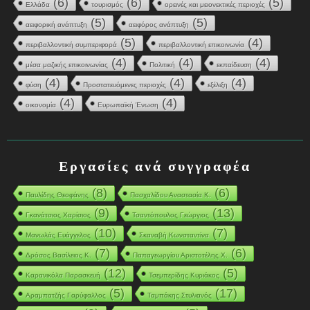
(6)
(6)
(5)
Ελλάδα
τουρισμός
ορεινές και μειονεκτικές περιοχές
(5)
(5)
αειφορική ανάπτυξη
αειφόρος ανάπτυξη
(5)
(4)
περιβαλλοντική συμπεριφορά
περιβαλλοντική επικοινωνία
(4)
(4)
(4)
μέσα μαζικής επικοινωνίας
Πολιτική
εκπαίδευση
(4)
(4)
(4)
φύση
Προστατευόμενες περιοχές
εξέλιξη
(4)
(4)
οικονομία
Ευρωπαϊκή Ένωση
Εργασίες ανά συγγραφέα
(8)
(6)
Παυλίδης Θεοφάνης
Πασχαλίδου Αναστασία Κ.
(9)
(13)
Γκανάτσιος Χαρίσιος
Τσαντόπουλος Γεώργιος
(10)
(7)
Μανωλάς Ευάγγελος
Σκαναβή Κωνσταντίνα
(7)
(6)
Δρόσος Βασίλειος Κ.
Παπαγεωργίου Αριστοτέλης Χ.
(12)
(5)
Καρανικόλα Παρασκευή
Τσεμπερίδης Κυριάκος
(5)
(17)
Αραμπατζής Γαρύφαλλος
Ταμπάκης Στυλιανός