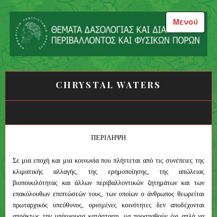
Μεταπηδήστε
στο
Μενού
περιεχόμενο
Θέματα Δασολογίας και
Διαχείρισης Περιβάλλοντος
CHRYSTAL WATERS
και Φυσικών Πόρων
ΠΕΡΙΛΗΨΗ
Σε μια εποχή και μια κοινωνία που πλήττεται από τις συνέπειες της
κλιματικής αλλαγής, της ερημοποίησης, της απώλειας
βιοποικιλότητας και άλλων περιβαλλοντικών ζητημάτων και των
επακόλουθων επιπτώσεών τους, των οποίων ο άνθρωπος θεωρείται
πρωταρχικός υπεύθυνος, ορισμένες κοινότητες δεν αποδέχονται
απράκτως την υπάρχουσα κατάσταση, μα προσπαθούν όχι απλά να