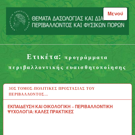
Μεταπηδήστε
στο
Μενού
περιεχόμενο
Θέματα Δασολογίας και
Διαχείρισης Περιβάλλοντος
Ετικέτα:
και Φυσικών Πόρων
προγράμματα
περιβαλλοντικής ευαισθητοποίησης
3ΟΣ ΤΌΜΟΣ-ΠΟΛΙΤΙΚΈΣ ΠΡΟΣΤΑΣΊΑΣ ΤΟΥ
12 ΑΥΓ 2020
ΠΕΡΙΒΆΛΛΟΝΤΟΣ…
ΕΚΠΑΙΔΕΥΣΗ ΚΑΙ ΟΙΚΟΛΟΓΙΚΗ – ΠΕΡΙΒΑΛΛΟΝΤΙΚΗ
ΨΥΧΟΛΟΓΙΑ: ΚΑΛΕΣ ΠΡΑΚΤΙΚΕΣ