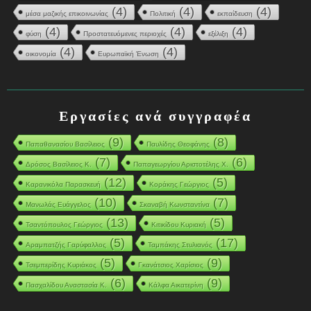
(4)
(4)
(4)
μέσα μαζικής επικοινωνίας
Πολιτική
εκπαίδευση
(4)
(4)
(4)
φύση
Προστατευόμενες περιοχές
εξέλιξη
(4)
(4)
οικονομία
Ευρωπαϊκή Ένωση
Εργασίες ανά συγγραφέα
(9)
(8)
Παπαθανασίου Βασίλειος
Παυλίδης Θεοφάνης
(7)
(6)
Δρόσος Βασίλειος Κ.
Παπαγεωργίου Αριστοτέλης Χ.
(12)
(5)
Καρανικόλα Παρασκευή
Κοράκης Γεώργιος
(10)
(7)
Μανωλάς Ευάγγελος
Σκαναβή Κωνσταντίνα
(13)
(5)
Τσαντόπουλος Γεώργιος
Κιτικίδου Κυριακή
(5)
(17)
Αραμπατζής Γαρύφαλλος
Ταμπάκης Στυλιανός
(5)
(9)
Τσεμπερίδης Κυριάκος
Γκανάτσιος Χαρίσιος
(6)
(9)
Πασχαλίδου Αναστασία Κ.
Κάλφα Αικατερίνη