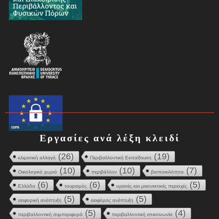
Εργασίες ανά λέξη κλειδί
(26)
(19)
κλιματική αλλαγή
Περιβαλλοντική Εκπαίδευση
(10)
(10)
(7)
Οικολογικό χωριό
περιβάλλον
βιοποικιλότητα
(6)
(6)
(5)
Ελλάδα
τουρισμός
ορεινές και μειονεκτικές περιοχές
(5)
(5)
αειφορική ανάπτυξη
αειφόρος ανάπτυξη
(5)
(4)
περιβαλλοντική συμπεριφορά
περιβαλλοντική επικοινωνία