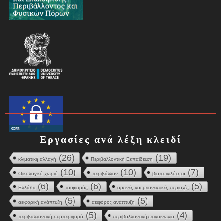
Εργασίες ανά λέξη κλειδί
(26)
(19)
κλιματική αλλαγή
Περιβαλλοντική Εκπαίδευση
(10)
(10)
(7)
Οικολογικό χωριό
περιβάλλον
βιοποικιλότητα
(6)
(6)
(5)
Ελλάδα
τουρισμός
ορεινές και μειονεκτικές περιοχές
(5)
(5)
αειφορική ανάπτυξη
αειφόρος ανάπτυξη
(5)
(4)
περιβαλλοντική συμπεριφορά
περιβαλλοντική επικοινωνία