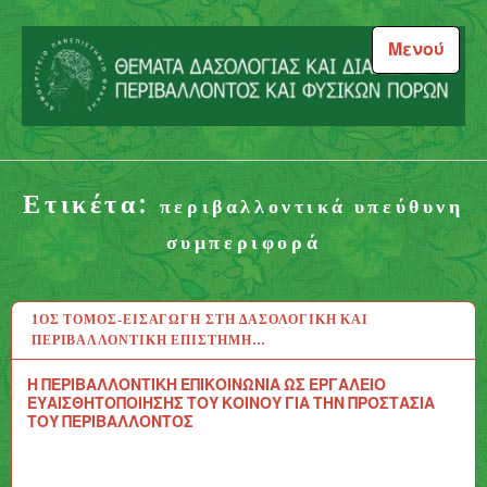
Μεταπηδήστε
στο
Μενού
περιεχόμενο
Θέματα Δασολογίας και
Διαχείρισης Περιβάλλοντος
Ετικέτα:
και Φυσικών Πόρων
περιβαλλοντικά υπεύθυνη
συμπεριφορά
1ΟΣ ΤΌΜΟΣ-ΕΙΣΑΓΩΓΉ ΣΤΗ ΔΑΣΟΛΟΓΙΚΉ ΚΑΙ
31 ΙΟΎΛ 2020
ΠΕΡΙΒΑΛΛΟΝΤΙΚΉ ΕΠΙΣΤΉΜΗ…
Η ΠΕΡΙΒΑΛΛΟΝΤΙΚΗ ΕΠΙΚΟΙΝΩΝΙΑ ΩΣ ΕΡΓΑΛΕΙΟ
ΕΥΑΙΣΘΗΤΟΠΟΙΗΣΗΣ ΤΟΥ ΚΟΙΝΟΥ ΓΙΑ ΤΗΝ ΠΡΟΣΤΑΣΙΑ
ΤΟΥ ΠΕΡΙΒΑΛΛΟΝΤΟΣ