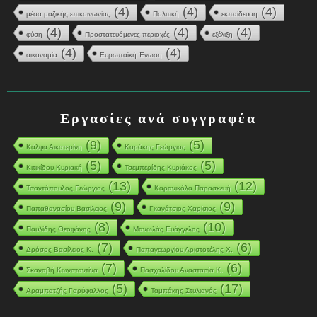
(4)
(4)
(4)
μέσα μαζικής επικοινωνίας
Πολιτική
εκπαίδευση
(4)
(4)
(4)
φύση
Προστατευόμενες περιοχές
εξέλιξη
(4)
(4)
οικονομία
Ευρωπαϊκή Ένωση
Εργασίες ανά συγγραφέα
(9)
(5)
Κάλφα Αικατερίνη
Κοράκης Γεώργιος
(5)
(5)
Κιτικίδου Κυριακή
Τσεμπερίδης Κυριάκος
(13)
(12)
Τσαντόπουλος Γεώργιος
Καρανικόλα Παρασκευή
(9)
(9)
Παπαθανασίου Βασίλειος
Γκανάτσιος Χαρίσιος
(8)
(10)
Παυλίδης Θεοφάνης
Μανωλάς Ευάγγελος
(7)
(6)
Δρόσος Βασίλειος Κ.
Παπαγεωργίου Αριστοτέλης Χ.
(7)
(6)
Σκαναβή Κωνσταντίνα
Πασχαλίδου Αναστασία Κ.
(5)
(17)
Αραμπατζής Γαρύφαλλος
Ταμπάκης Στυλιανός