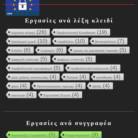
Εργασίες ανά λέξη κλειδί
(26)
(19)
κλιματική αλλαγή
Περιβαλλοντική Εκπαίδευση
(10)
(10)
(7)
Οικολογικό χωριό
περιβάλλον
βιοποικιλότητα
(6)
(6)
(5)
Ελλάδα
τουρισμός
ορεινές και μειονεκτικές περιοχές
(5)
(5)
αειφορική ανάπτυξη
αειφόρος ανάπτυξη
(5)
(4)
περιβαλλοντική συμπεριφορά
περιβαλλοντική επικοινωνία
(4)
(4)
(4)
μέσα μαζικής επικοινωνίας
Πολιτική
εκπαίδευση
(4)
(4)
(4)
φύση
Προστατευόμενες περιοχές
εξέλιξη
(4)
(4)
οικονομία
Ευρωπαϊκή Ένωση
Εργασίες ανά συγγραφέα
(5)
(9)
Αραμπατζής Γαρύφαλλος
Κάλφα Αικατερίνη