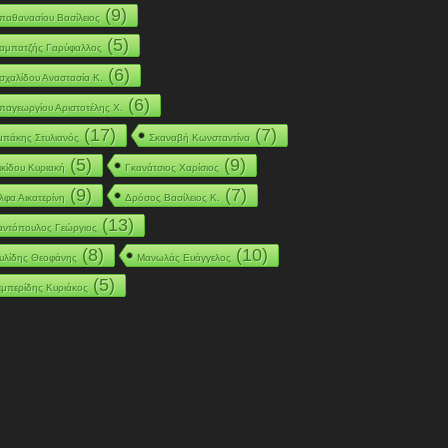
(9)
παθανασίου Βασίλειος
(5)
αμπατζής Γαρύφαλλος
(6)
σχαλίδου Αναστασία Κ.
(6)
παγεωργίου Αριστοτέλης Χ.
(17)
(7)
μπάκης Στυλιανός
Σκαναβή Κωνσταντίνα
(5)
(9)
ικίδου Κυριακή
Γκανάτσιος Χαρίσιος
(9)
(7)
λφα Αικατερίνη
Δρόσος Βασίλειος Κ.
(13)
αντόπουλος Γεώργιος
(8)
(10)
υλίδης Θεοφάνης
Μανωλάς Ευάγγελος
(5)
εμπερίδης Κυριάκος