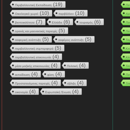
(19)
Περιβαλλοντική Εκπαίδευση
Πα
(10)
(10)
Οικολογικό χωριό
περιβάλλον
Αρ
(7)
(6)
(6)
βιοποικιλότητα
Ελλάδα
τουρισμός
Πα
(5)
ορεινές και μειονεκτικές περιοχές
Πα
(5)
(5)
αειφορική ανάπτυξη
αειφόρος ανάπτυξη
Τα
(5)
περιβαλλοντική συμπεριφορά
Κιτ
(4)
περιβαλλοντική επικοινωνία
Κά
(4)
(4)
μέσα μαζικής επικοινωνίας
Πολιτική
Τσ
(4)
(4)
εκπαίδευση
φύση
Πα
(4)
(4)
Προστατευόμενες περιοχές
εξέλιξη
Τσ
(4)
(4)
οικονομία
Ευρωπαϊκή Ένωση