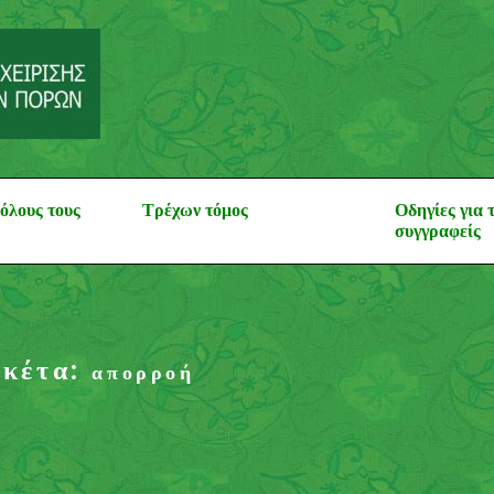
Θέματα Δασολογί
Περιβάλλοντος και Φυ
όλους τους
Τρέχων τόμος
Οδηγίες για 
συγγραφείς
ικέτα:
απορροή