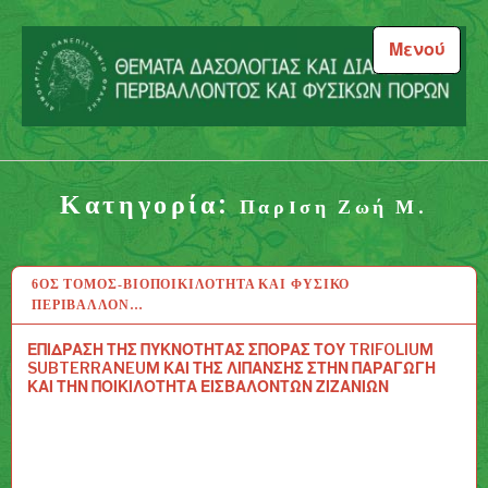
Μεταπηδήστε
στο
Μενού
περιεχόμενο
Θέματα Δασολογίας και
Διαχείρισης Περιβάλλοντος
Κατηγορία:
και Φυσικών Πόρων
Παρiση Ζωή Μ.
6ΟΣ ΤΌΜΟΣ-ΒΙΟΠΟΙΚΙΛΌΤΗΤΑ ΚΑΙ ΦΥΣΙΚΌ
18 ΑΥΓ 2020
ΠΕΡΙΒΆΛΛΟΝ…
ΕΠΙΔΡΑΣΗ ΤΗΣ ΠΥΚΝΟΤΗΤΑΣ ΣΠΟΡΑΣ ΤΟΥ TRIFOLIUM
SUBTERRANEUM ΚΑΙ ΤΗΣ ΛΙΠΑΝΣΗΣ ΣΤΗΝ ΠΑΡΑΓΩΓΗ
ΚΑΙ ΤΗΝ ΠΟΙΚΙΛΟΤΗΤΑ ΕΙΣΒΑΛΟΝΤΩΝ ΖΙΖΑΝΙΩΝ