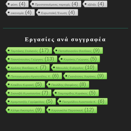
(4)
(4)
(4)
φύση
Προστατευόμενες περιοχές
εξέλιξη
(4)
(4)
οικονομία
Ευρωπαϊκή Ένωση
Εργασίες ανά συγγραφέα
(17)
(9)
Ταμπάκης Στυλιανός
Παπαθανασίου Βασίλειος
(13)
(5)
Τσαντόπουλος Γεώργιος
Κοράκης Γεώργιος
(7)
(10)
Δρόσος Βασίλειος Κ.
Μανωλάς Ευάγγελος
(6)
(9)
Παπαγεωργίου Αριστοτέλης Χ.
Γκανάτσιος Χαρίσιος
(5)
(8)
Κιτικίδου Κυριακή
Παυλίδης Θεοφάνης
(7)
(5)
Σκαναβή Κωνσταντίνα
Τσεμπερίδης Κυριάκος
(5)
(6)
Αραμπατζής Γαρύφαλλος
Πασχαλίδου Αναστασία Κ.
(9)
(12)
Κάλφα Αικατερίνη
Καρανικόλα Παρασκευή