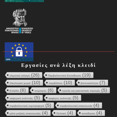
Εργασίες ανά λέξη κλειδί
(26)
(19)
κλιματική αλλαγή
Περιβαλλοντική Εκπαίδευση
(10)
(10)
(7)
Οικολογικό χωριό
περιβάλλον
βιοποικιλότητα
(6)
(6)
(5)
Ελλάδα
τουρισμός
ορεινές και μειονεκτικές περιοχές
(5)
(5)
αειφορική ανάπτυξη
αειφόρος ανάπτυξη
(5)
(4)
περιβαλλοντική συμπεριφορά
περιβαλλοντική επικοινωνία
(4)
(4)
(4)
μέσα μαζικής επικοινωνίας
Πολιτική
εκπαίδευση