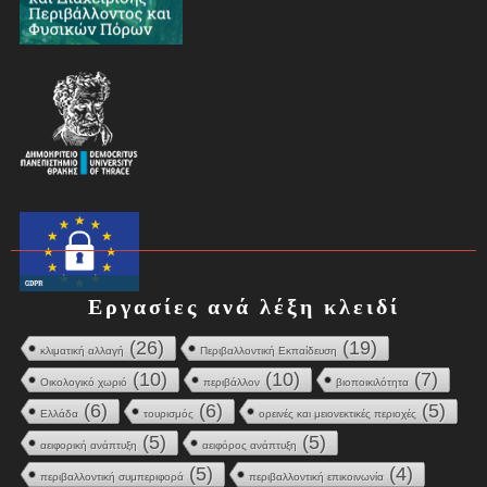
Εργασίες ανά λέξη κλειδί
(26)
(19)
κλιματική αλλαγή
Περιβαλλοντική Εκπαίδευση
(10)
(10)
(7)
Οικολογικό χωριό
περιβάλλον
βιοποικιλότητα
(6)
(6)
(5)
Ελλάδα
τουρισμός
ορεινές και μειονεκτικές περιοχές
(5)
(5)
αειφορική ανάπτυξη
αειφόρος ανάπτυξη
(5)
(4)
περιβαλλοντική συμπεριφορά
περιβαλλοντική επικοινωνία