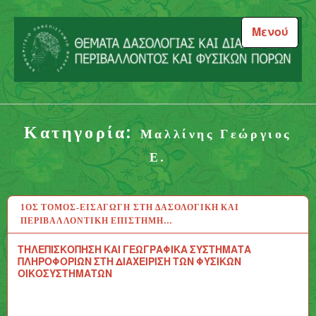
Μεταπηδήστε
στο
Μενού
περιεχόμενο
Θέματα Δασολογίας και
Διαχείρισης Περιβάλλοντος
Κατηγορία:
και Φυσικών Πόρων
Μαλλίνης Γεώργιος
Ε.
1ΟΣ ΤΌΜΟΣ-ΕΙΣΑΓΩΓΉ ΣΤΗ ΔΑΣΟΛΟΓΙΚΉ ΚΑΙ
31 ΙΟΎΛ 2020
ΠΕΡΙΒΑΛΛΟΝΤΙΚΉ ΕΠΙΣΤΉΜΗ…
ΤΗΛΕΠΙΣΚΟΠΗΣΗ ΚΑΙ ΓΕΩΓΡΑΦΙΚΑ ΣΥΣΤΗΜΑΤΑ
ΠΛΗΡΟΦΟΡΙΩΝ ΣΤΗ ΔΙΑΧΕΙΡΙΣΗ ΤΩΝ ΦΥΣΙΚΩΝ
ΟΙΚΟΣΥΣΤΗΜΑΤΩΝ