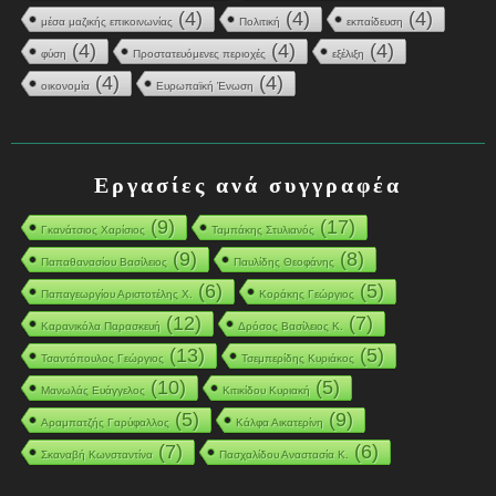
(4)
(4)
(4)
μέσα μαζικής επικοινωνίας
Πολιτική
εκπαίδευση
(4)
(4)
(4)
φύση
Προστατευόμενες περιοχές
εξέλιξη
(4)
(4)
οικονομία
Ευρωπαϊκή Ένωση
Εργασίες ανά συγγραφέα
(9)
(17)
Γκανάτσιος Χαρίσιος
Ταμπάκης Στυλιανός
(9)
(8)
Παπαθανασίου Βασίλειος
Παυλίδης Θεοφάνης
(6)
(5)
Παπαγεωργίου Αριστοτέλης Χ.
Κοράκης Γεώργιος
(12)
(7)
Καρανικόλα Παρασκευή
Δρόσος Βασίλειος Κ.
(13)
(5)
Τσαντόπουλος Γεώργιος
Τσεμπερίδης Κυριάκος
(10)
(5)
Μανωλάς Ευάγγελος
Κιτικίδου Κυριακή
(5)
(9)
Αραμπατζής Γαρύφαλλος
Κάλφα Αικατερίνη
(7)
(6)
Σκαναβή Κωνσταντίνα
Πασχαλίδου Αναστασία Κ.