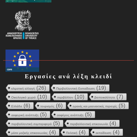
Εργασίες ανά λέξη κλειδί
(26)
(19)
κλιματική αλλαγή
Περιβαλλοντική Εκπαίδευση
(10)
(10)
(7)
Οικολογικό χωριό
περιβάλλον
βιοποικιλότητα
(6)
(6)
(5)
Ελλάδα
τουρισμός
ορεινές και μειονεκτικές περιοχές
(5)
(5)
αειφορική ανάπτυξη
αειφόρος ανάπτυξη
(5)
(4)
περιβαλλοντική συμπεριφορά
περιβαλλοντική επικοινωνία
(4)
(4)
(4)
μέσα μαζικής επικοινωνίας
Πολιτική
εκπαίδευση