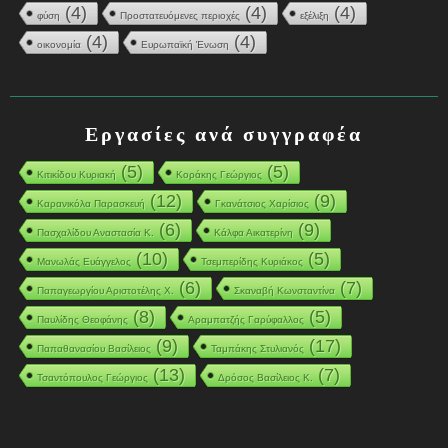
(4)
(4)
(4)
φύση
Προστατευόμενες περιοχές
εξέλιξη
(4)
(4)
οικονομία
Ευρωπαϊκή Ένωση
Εργασίες ανά συγγραφέα
(5)
(5)
Κιτικίδου Κυριακή
Κοράκης Γεώργιος
(12)
(9)
Καρανικόλα Παρασκευή
Γκανάτσιος Χαρίσιος
(6)
(9)
Πασχαλίδου Αναστασία Κ.
Κάλφα Αικατερίνη
(10)
(5)
Μανωλάς Ευάγγελος
Τσεμπερίδης Κυριάκος
(6)
(7)
Παπαγεωργίου Αριστοτέλης Χ.
Σκαναβή Κωνσταντίνα
(8)
(5)
Παυλίδης Θεοφάνης
Αραμπατζής Γαρύφαλλος
(9)
(17)
Παπαθανασίου Βασίλειος
Ταμπάκης Στυλιανός
(13)
(7)
Τσαντόπουλος Γεώργιος
Δρόσος Βασίλειος Κ.